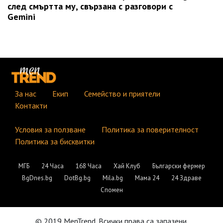
след смъртта му, свързана с разговори с
Gemini
За нас
Екип
Семейство и приятели
Контакти
Условия за ползване
Политика за поверителност
Политика за бисквитки
МГБ
24 Часа
168 Часа
Хай Клуб
Български фермер
BgDnes.bg
DotBg.bg
Mila.bg
Мама 24
24 Здраве
Спомен
© 2019 MenTrend. Всички права са запазени.