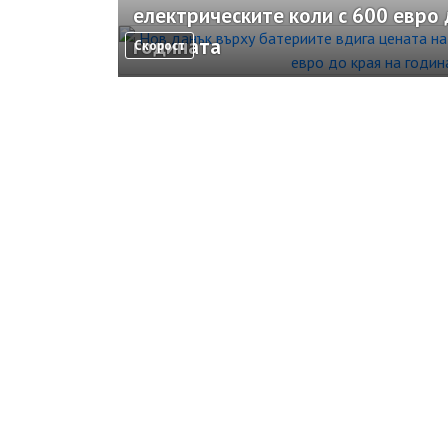
електрическите коли с 600 евро 
годината
Скорост