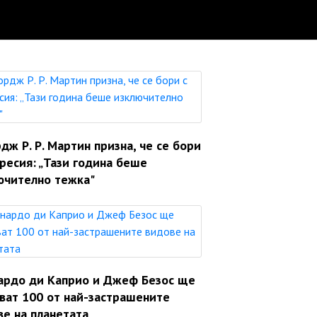
ж Р. Р. Мартин призна, че се бори
ресия: „Тази година беше
ючително тежка"
ардо ди Каприо и Джеф Безос ще
яват 100 от най-застрашените
ве на планетата