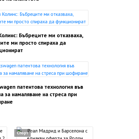
Колинс: Бъбреците ми отказваха,
ите ми просто спираха да
ционират
swagen патентова технология във
а за намаляване на стреса при
ране
Спорт