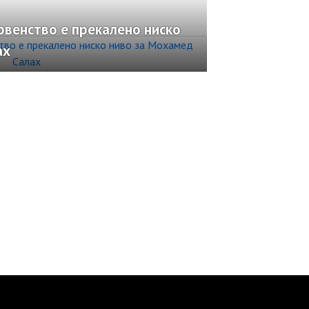
рвенство е прекалено ниско
ах