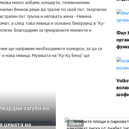
лкова много албуми, концерти, телевизионни
енелин Венков реши да тръгне по свой път, творчески
 астрален път тръгна и неговата жена - Невена
мат, а след това певица и основно бекграунд в "Ку-
успехи. Благодарим за прекрасните моменти и
Фил 
орган
функ
, ние ще направим необходимите конкурси, за да се
и нова певица. Музиката на "Ку-Ку Бенд" ще
Volk
волан
шофи
лиардни загуби на
а цената на
Здраве