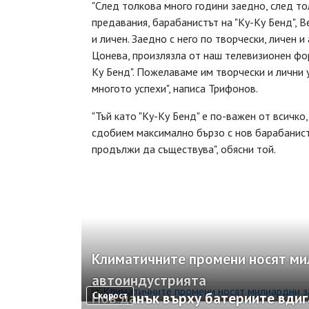
"След толкова много години заедно, след то
предавания, барабанистът на "Ку-Ку Бенд", В
и личен. Заедно с него по творчески, личен и
Цонева, произлязла от наш телевизионен фор
Ку Бенд". Пожелаваме им творчески и лични 
многото успехи", написа Трифонов.
"Тъй като "Ку-Ку Бенд" е по-важен от всичко
сдобием максимално бързо с нов барабанист 
продължи да съществува", обясни той.
Климатичните промени носят ми
автоиндустрията
Нов данък върху батериите вдиг
Скорост