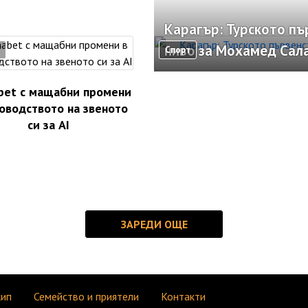
Карагър: Турското пъ
ниво за Мохамед Сал
Спорт
bet с мащабни промени
оводството на звеното
си за AI
кип
Семейство и приятели
Контакти