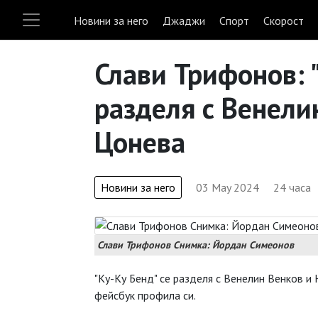
Новини за него
Джаджи
Спорт
Скорост
Слави Трифонов: "
разделя с Венели
Цонева
Новини за него
03 May 2024
24 часа
Слави Трифонов Снимка: Йордан Симеонов
"Ку-Ку Бенд" се разделя с Венелин Венков и
фейсбук профила си.