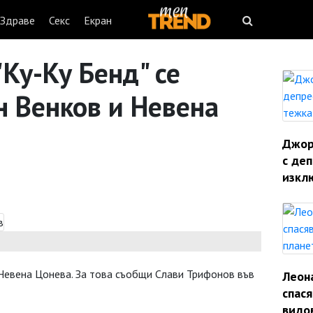
Здраве
Секс
Екран
Ку-Ку Бенд" се
н Венков и Невена
Джорд
с деп
изкл
 Невена Цонева. За това съобщи Слави Трифонов във
Леон
спас
видо