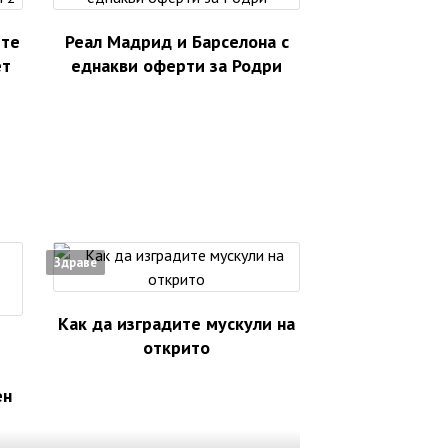
ете
Реал Мадрид и Барселона с
ет
еднакви оферти за Родри
Здраве
Как да изградите мускули на
открито
ен