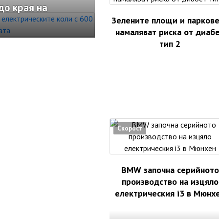
до края на
Зелените площи и парков
намаляват риска от диаб
тип 2
Скорост
BMW започна серийното
производство на изцяло
електрическия i3 в Мюнх