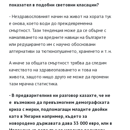
показател в подобни световни класации?
- Нездравословният начин на живот на хората тук
е онова, което води до преждевременна
смъртност. Тази тенденция може да се обърне с
намаляването на вредните навици на българите
или редуцирането им с научно обосновани
алтернативи за тютюнопушенето, храненето и т. н.
А иначе за общата смъртност трябва да следим
качеството на здравеопазването и това на
живота, защото нищо друго не може да промени
тази мрачна статистика.
- В предварителния ни разговор казахте, че не
е възможно да превъзмогнем демографската
криза с мерки, подпомагащи младите двойки
като в Унгария например, където за
новородено държавата дава 33 000 евро, или в