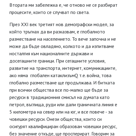
Втората ми забележка е, че отново не се разбират
процесите, които се случват по света.
През XXI век третият нов демографски модел, за
който тръгнах да ви разказвам, е глобалното
разместване на населението. То вече започна и не
може да бъде овладяно, колкото и да изпитваме
носталгия към националните държави и
досегашните граници. При сегашните условия,
развитие на транспорта, интернет, комуникациите,
ако няма глобален катаклизъмQ т.е. война, това
глобално разместване ще продължава. И битката
при всички общества все по-малко ще бъде за
ресурси в традиционния смисъл на думата като
петрол, въглища, руди или дали граничната линия е
5 километра на север или на юг, и все повече - за
човешки ресурси. Онези общества, които си
осигурят квалифициран образован човешки ресурс,
без значение откъде, ще просперират. Говорим за