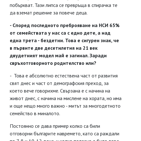
побъркват. Тази липса се превръща в спирачка те
да вземат решение за повече деца.
- Според последното преброяване на НСИ 65%
от семействата у нас са с едно дете, а над
една трета - бездетни. Това е сигурен знак, че
в първите две десетилетия на 21 век
двудетният модел май е загинал. Заради
свръхотговорното родителство или?
- Това е абсолютно естествена част от развития
свят днес и част от демографския преход, за
което вече говорихме. Свързана е с начина на
живот днес, с начина на мислене на хората, но има
и още нещо много важно - митът за многодетното
семейство в миналото.
Постоянно се дава пример колко са били
отговорни българите навремето, като са раждали