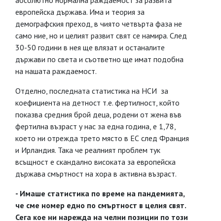
абсолютно нормална раждаемост за развита
европейска държава. Има и теория за
демографския преход, в чиято четвърта фаза не
само ние, но и целият развит свят се намира. След
30-50 години в нея ще влязат и останалите
държави по света и съответно ще имат подобна
на нашата раждаемост.
Отделно, последната статистика на НСИ за
коефициента на детност т.е. фертилност, който
показва средния брой деца, родени от жена във
фертилна възраст у нас за една година, е 1,78,
което ни отрежда трето място в ЕС след Франция
и Ирландия. Така че реалният проблем тук
всъщност е скандално високата за европейска
държава смъртност на хора в активна възраст.
- Имаше статистика по време на пандемията,
че сме номер едно по смъртност в целия свят.
Сега кое ни нарежда на челни позиции по този