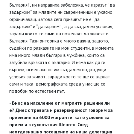
България!”, ни направиха забележка, че изразът “да
задържим” за младите ни съвременници е ужасно
ограничаващ. Затова сега призивът не е “да
задържим” и “да върнем” , а да създадем условия,
заради които те сами да пожелаят да живеят в
България. Тази риторика е много важна, защото,
съдейки по разказите на мои студенти, в момента
има много млади българи в чужбина, които са
загубили връзката с България. И няма как да ги
върнем, освен ако не им създадем подходящи
условия за живот, заради което те ще се върнат
сами и така демографската среда у нас ще се
подобри по естествен път.
- Внос на население от мигранти решение ли
е? Днес с тревога и резервираност говорим за
приемане на 6000 мигранти, като условие за
прием и в сухопътния Шенген. След
неотдавнашно посещение на наша делегация