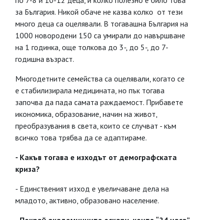
по 7-8 и 10-12 деца, и колко полезно е било това
за България. Никой обаче не казва колко от тези
много деца са оцелявали. В тогавашна България на
1000 новородени 150 са умирали до навършване
на 1 годинка, още толкова до 3-, до 5-, до 7-
годишна възраст.
Многодетните семейства са оцелявали, когато се
е стабилизирала медицината, но пък тогава
започва да пада самата раждаемост. Прибавете
икономика, образование, начин на живот,
преобразувания в света, които се случват - към
всичко това трябва да се адаптираме.
- Какъв тогава е изходът от демографската
криза?
- Единственият изход е увеличаване дела на
младото, активно, образовано население.