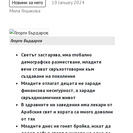
Новини за него
19 January 2024
Мила Гешакова
Георги Бърдаров
Светът застарява, има глобално
демографско разместване, младите
вече стават свръхотговорни към
създаване на поколение
Младите отлагат децата не заради
финансова несигурност, а заради
свръхдинамичния живот
В здравните ни заведения има лекари от
Арабския свят и хората са много доволни
от тях
Младите днес не гонят бройка, искат да