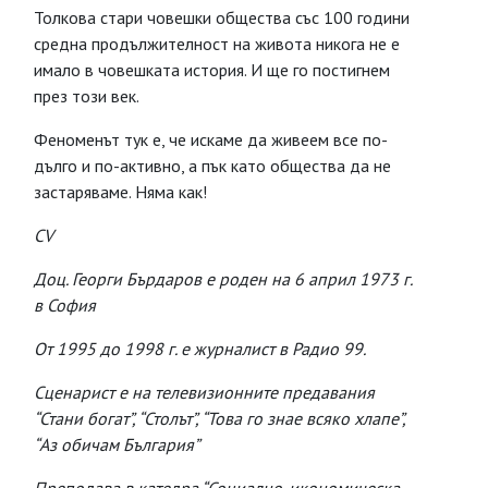
Толкова стари човешки общества със 100 години
средна продължителност на живота никога не е
имало в човешката история. И ще го постигнем
през този век.
Феноменът тук е, че искаме да живеем все по-
дълго и по-активно, а пък като общества да не
застаряваме. Няма как!
CV
Доц. Георги Бърдаров е роден на 6 април 1973 г.
в София
От 1995 до 1998 г. е журналист в Радио 99.
Сценарист е на телевизионните предавания
“Стани богат”, “Столът”, “Това го знае всяко хлапе”,
“Аз обичам България”