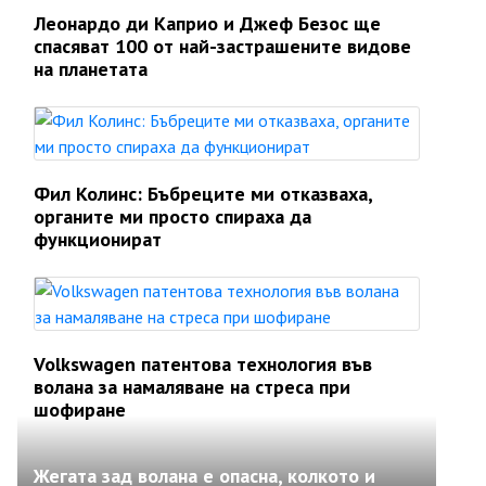
Леонардо ди Каприо и Джеф Безос ще
спасяват 100 от най-застрашените видове
на планетата
Фил Колинс: Бъбреците ми отказваха,
органите ми просто спираха да
функционират
Volkswagen патентова технология във
волана за намаляване на стреса при
шофиране
Жегата зад волана е опасна, колкото и