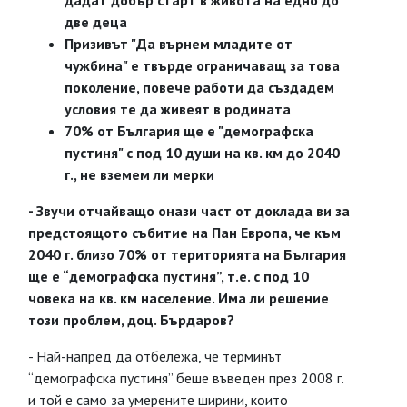
дадат добър старт в живота на едно до
две деца
Призивът "Да върнем младите от
чужбина" е твърде ограничаващ за това
поколение, повече работи да създадем
условия те да живеят в родината
70% от България ще е "демографска
пустиня" с под 10 души на кв. км до 2040
г., не вземем ли мерки
- Звучи отчайващо онази част от доклада ви за
предстоящото събитие на Пан Европа, че към
2040 г. близо 70% от територията на България
ще е “демографска пустиня”, т.е. с под 10
човека на кв. км население. Има ли решение
този проблем, доц. Бърдаров?
- Най-напред да отбележа, че терминът
“демографска пустиня” беше въведен през 2008 г.
и той е само за умерените ширини, които