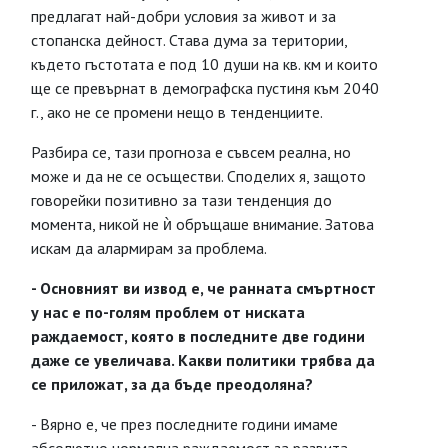
предлагат най-добри условия за живот и за
стопанска дейност. Става дума за територии,
където гъстотата е под 10 души на кв. км и които
ще се превърнат в демографска пустиня към 2040
г., ако не се промени нещо в тенденциите.
Разбира се, тази прогноза е съвсем реална, но
може и да не се осъществи. Споделих я, защото
говорейки позитивно за тази тенденция до
момента, никой не ѝ обръщаше внимание. Затова
искам да алармирам за проблема.
- Основният ви извод е, че ранната смъртност
у нас е по-голям проблем от ниската
раждаемост, която в последните две години
даже се увеличава. Какви политики трябва да
се приложат, за да бъде преодоляна?
- Вярно е, че през последните години имаме