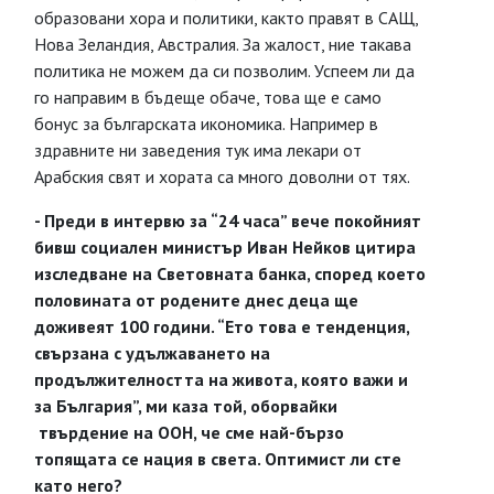
образовани хора и политики, както правят в САЩ,
Нова Зеландия, Австралия. За жалост, ние такава
политика не можем да си позволим. Успеем ли да
го направим в бъдеще обаче, това ще е само
бонус за българската икономика. Например в
здравните ни заведения тук има лекари от
Арабския свят и хората са много доволни от тях.
- Преди в интервю за “24 часа” вече покойният
бивш социален министър Иван Нейков цитира
изследване на Световната банка, според което
половината от родените днес деца ще
доживеят 100 години. “Ето това е тенденция,
свързана с удължаването на
продължителността на живота, която важи и
за България”, ми каза той, оборвайки
твърдение на ООН, че сме най-бързо
топящата се нация в света. Оптимист ли сте
като него?