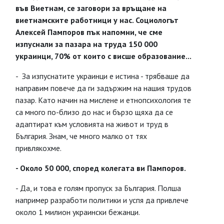
във Виетнам, се заговори за връщане на
виетнамските работници у нас. Социологът
Алексей Пампоров пък напомни, че сме
изпуснали за пазара на труда 150 000
украинци, 70% от които с висше образование...
- За изпуснатите украинци е истина - трябваше да
направим повече да ги задържим на нашия трудов
пазар. Като начин на мислене и етнопсихология те
са много по-близо до нас и бързо щяха да се
адаптират към условията на живот и труд в
България. Знам, че много малко от тях
привлякохме.
- Около 50 000, според колегата ви Пампоров.
- Да, и това е голям пропуск за България. Полша
например разработи политики и успя да привлече
около 1 милион украински бежанци.