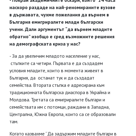
- Покрай академичните оскари, които “24 часа”
наскоро раздаде на най-реномираните вузове
в държавата, чухме пожелания да върнем в
България емигриралите млади български
учени. Дали аргументът “да върнем младите
обратно” изобщо е сред възможните решения
на демографската криза у нас?
- За да увеличим младото население у нас,
стъпките са четири. Първата е да създадем
условия младите, които в момента живеят в
България, да останат тук и да създадат
семейства. Втората стъпка е адресирана към
традиционната българска диаспора в Украйна и
Молдова. Третата са емигриралите българи и
семействата им с потомци, раждани в Западна,
Централна, Южна Европа, които са се образовали
там.
Когато казвахме “Да задържим младите българи в