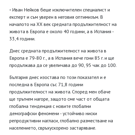
-
Иван Нейков беше изключителен специалист и
експерт и съм уверен в неговия оптимизъм. В
началото на XX век средната продължителност на
живота в Европа е около 40 години, а в Испания -
33,4 години.
Днес средната продължителност на живота в
Европа е 79-80 г., а в Испания вече гони 85 г. и ще
продължава да се увеличава до 90, 95 чак до 100.
България днес изостава по този показател и е
последна в Европа със 71,8 години
продължителност на живота. Според мен обаче
ще тръгнем нагоре, защото сме част от общата
глобална тенденция с новите глобални
демографски феномени - устойчиво ниски
репродуктивни нагласи, глобално разместване на
населението, свръхускорено застаряване.