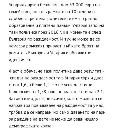
Унгария дарява безвъзмездно 33 000 евро на
семейство, което в рамките на 10 години се
сдобие с три деца, родителите имат средно
образование и платени данъци. Унгария започна
тази политика през 2016 г. и в момента е след
България по раждаемост. И тук не може да се
намесва ромският прираст, тъй като броят на
ромите в България и Унгария е абсолютно
идентичен.
Факт е обаче, че тази политика дава резултат -
спадът на раждаемостта в Унгария спря и днес
стига 1,6, а беше 1,4. Но не успя да стигне
българския от 1,78, още по-малко е стигнал 2,1.
Затова изводът е, че всичко, което може да се
направи за повишаване на раждаемостта у нас,
трябва да се направи, но само даването на пари
за раждане на дете не може да реши изцяло
демографската криза.