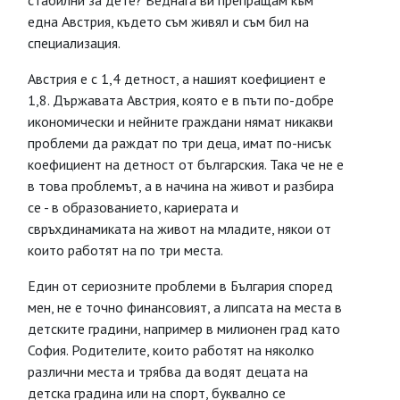
стабилни за дете? Веднага ви препращам към
една Австрия, където съм живял и съм бил на
специализация.
Австрия е с 1,4 детност, а нашият коефициент е
1,8. Държавата Австрия, която е в пъти по-добре
икономически и нейните граждани нямат никакви
проблеми да раждат по три деца, имат по-нисък
коефициент на детност от българския. Така че не е
в това проблемът, а в начина на живот и разбира
се - в образованието, кариерата и
свръхдинамиката на живот на младите, някои от
които работят на по три места.
Един от сериозните проблеми в България според
мен, не е точно финансовият, а липсата на места в
детските градини, например в милионен град като
София. Родителите, които работят на няколко
различни места и трябва да водят децата на
детска градина или на спорт, буквално се