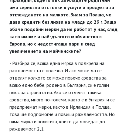
Ирландия, където пък за младите родители
има сериозни отстъпки в услуги и продукти за
отглеждането на малкото. Знам за Полша, че
дава кредити без лихва на млади до 29 г. Защо
обаче подобни мерки да не работят у нас, след
като имаме и най-дългото майчинство в
Европа, но с недостигащи пари и след
увеличението на майчинските?
- Разбира се, всяка една мярка в подкрепа на
раждаемостта е полезна. И ако може да се
отделят колкото се може повече средства за
всяко едно бебе, родено в България, си е голям
плюс за страната ни. Ако се отделят такива
средства, много по-големи, както е в Унгария, и се
предприемат мерки, както в Ирландия и Полша,
това ще подпомогне и повиши раждаемостта. Но
няма мярка и политика, които да доведат до
раждаемост 2,1.