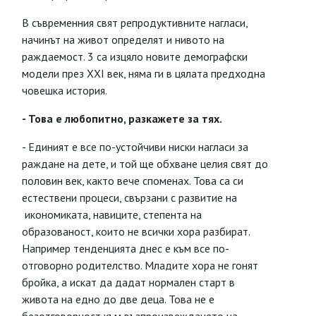
В съвременния свят репродуктивните нагласи,
начинът на живот определят и нивото на
раждаемост. 3 са изцяло новите демографски
модели през XXI век, няма ги в цялата предходна
човешка история.
- Това е любопитно, разкажете за тях.
- Единият е все по-устойчиви ниски нагласи за
раждане на дете, и той ще обхване целия свят до
половин век, както вече споменах. Това са си
естествени процеси, свързани с развитие на
икономиката, навиците, степента на
образованост, които не всички хора разбират.
Например тенденцията днес е към все по-
отговорно родителство. Младите хора не гонят
бройка, а искат да дадат нормален старт в
живота на едно до две деца. Това не е