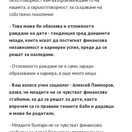
безотговорност към възпроизвеждането на
нацията, а свръхотговорност за създаване на
собствено поколение.
- Това може би обяснява и отложеното
раждане на дете - тенденция сред днешните
млади, които искат да постигнат финансова
независимост и кариерен успех, преди да се
решат за наследник.
- Отложеното раждане не е само заради
образование и кариера, а още много неща.
- Ваш колега учен социолог - Алексей Пампоров,
казва, че младите не се чувстват финансово
стабилни, за да се решат за дете, както
впрочем са го правили техните баби и дядовци
и може би родители.
- Младите българи не се чувстват финансово