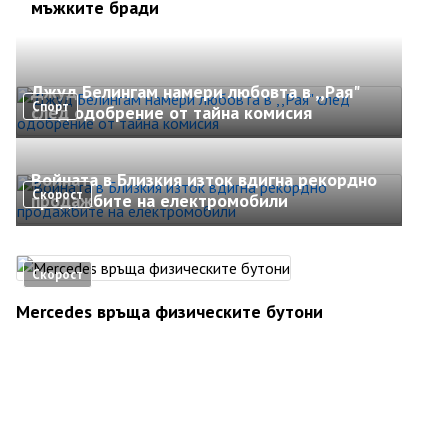
мъжките бради
Джуд Белингам намери любовта в ,,Рая"
Спорт
след одобрение от тайна комисия
Войната в Близкия изток вдигна рекордно
Скорост
продажбите на електромобили
Скорост
Mercedes връща физическите бутони