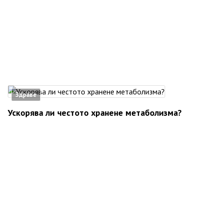
Здраве
Ускорява ли честото хранене метаболизма?