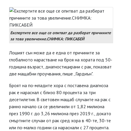
Експертите все още се опитват да разберат причините
за това увеличение.СНИМКА: ПИКСАБЕЙ
Лошият сън може да е една от причините за
глобалното нарастване на броя на хората под 50-
годишна възраст, диагностицирани с рак, показват
две мащабни проучвания, пише „Гардиън".
Броят на по-младите хора с поставена диагноза
рак е нараснал с близо 80 процента за три
десетилетия. В световен мащаб случаите на рак с
ранно начало са се увеличили от 1,82 милиона
през 1990 г. до 3,26 милиона през 2019 г., докато
смъртните случаи от рак сред хора в 40-те, 30-те
или по-малко години са нараснали с 27 процента.