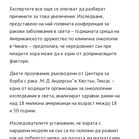
Експертите все още се опитват да разберат
причините за това увеличение. Изследване,
представено на най-голямата конференция за
ракови заболявания в света – годишната среща на
Американското дружество по клинична онкология
в Чикаго – предполага, че нередовният сън при
младите хора може да е един от допринасящите
фактори.
Двете проучвания, ръководени от Центъра за
борба с рака „М. Д. Андерсън" в Хюстън, Тексас –
една от водещите организации за онкологични
изследвания в света, анализират здравни данни на
над 18 милиона американци на възраст между 18
и 50 години.
Изследователите установили, че хората с
нарушени модели на сън са по-склонни да развият
рак на дебелото черво, на гърдата, на матката или