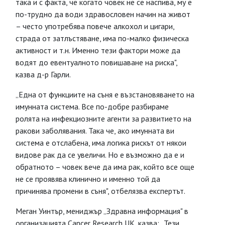
така и с факта, че когато човек не се наспива, му е
по-трудно да води здравословен начин на живот
– често употребява повече алкохол и цигари,
страда от затлъстяване, има по-малко физическа
активност и т.н. Именно тези фактори може да
водят до евентуалното повишаване на риска",
казва д-р Гарли.
„Една от функциите на съня е възстановяването на
имунната система. Все по-добре разбираме
ролята на инфекциозните агенти за развитието на
ракови заболявания. Така че, ако имунната ви
система е отслабена, има логика рискът от някои
видове рак да се увеличи. Но е възможно да е и
обратното – човек вече да има рак, който все още
не се проявява клинично и именно той да
причинява промени в съня", отбелязва експертът.
Меган Уинтър, мениджър „Здравна информация" в
организацията Cancer Research UK, казва: „Тези