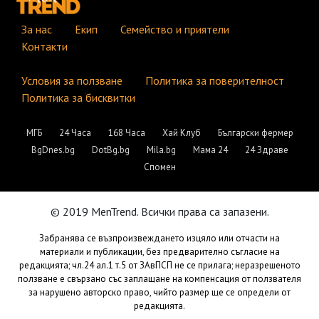
За нас
Екип
Семейство и приятели
Контакти
Условия за ползване
Политика за поверителност
Политика за бисквитки
МГБ
24 Часа
168 Часа
Хай Клуб
Български фермер
BgDnes.bg
DotBg.bg
Mila.bg
Мама 24
24 Здраве
Спомен
© 2019 MenTrend. Всички права са запазени.
Забранява се възпроизвеждането изцяло или отчасти на
материали и публикации, без предварително съгласие на
редакцията; чл.24 ал.1 т.5 от ЗАвПСП не се прилага; неразрешеното
ползване е свързано със заплащане на компенсация от ползвателя
за нарушено авторско право, чийто размер ще се определи от
редакцията.