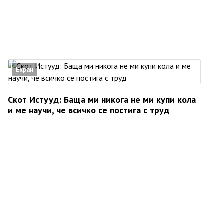
Екран
Скот Истууд: Баща ми никога не ми купи кола
и ме научи, че всичко се постига с труд