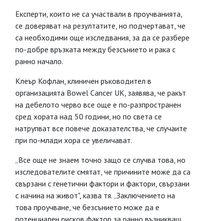
Експерти, които не са участвали в проучванията,
се доверяват на резултатите, но подчертават, че
са необходими още изследвания, за да се разбере
по-добре връзката между безсънието и рака с
ранно начало.
Клеър Кофлан, клиничен ръководител в
организацията Bowel Cancer UK, заявява, че ракът
на дебелото черво все още е по-разпространен
сред хората над 50 години, но по света се
натрупват все повече доказателства, че случаите
при по-млади хора се увеличават.
„Все още не знаем точно защо се случва това, но
изследователите смятат, че причините може да са
свързани с генетични фактори и фактори, свързани
с начина на живот", казва тя. „Заключението на
това проучване, че безсънието може да е
потенциален рисков фактор за ранно възникващ