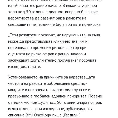
на яйчниците с ранно начало. В някои случаи при
хора под 50 години с диагностицирано безсъние
вероятността да развият рак в рамките на
следващите пет години е била три пъти по-висока.
„Тези резултати показват, че нарушенията на съня
може да представляват клинично значим и
потенциално променим рисков фактор при
оценката на риска от рак с ранно начало и
заслужават допълнително проучване", посочват
изследователите.
Установяването на причините за нарастващата
честота на раковите заболявания сред по-
младите в посочената възрастова група се е
превърнало в глобален здравен приоритет. Повече
от един милион души под 50 години умират от рак
всяка година, сочи изследване, публикувано в
списание BMJ Oncology, пише „Гардиън".