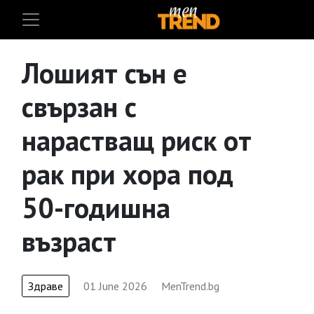
Лошият сън е
свързан с
нарастващ риск от
рак при хора под
50-годишна
възраст
Здраве
01 June 2026
MenTrend.bg