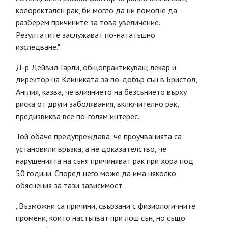
колоректален рак, би могло да ни помогне да
разберем причините за това увеличение.
Резултатите заслужават по-нататъшно
изследване."
Д-р Дейвид Гарли, общопрактикуващ лекар и
директор на Клиниката за по-добър сън в Бристол,
Англия, казва, че влиянието на безсънието върху
риска от други заболявания, включително рак,
предизвиква все по-голям интерес.
Той обаче предупреждава, че проучванията са
установили връзка, а не доказателство, че
нарушенията на съня причиняват рак при хора под
50 години. Според него може да има няколко
обяснения за тази зависимост.
„Възможни са причини, свързани с физиологичните
промени, които настъпват при лош сън, но също