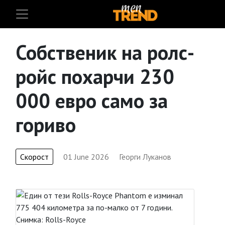
Собственик на ролс-
ройс похарчи 230
000 евро само за
гориво
Скорост
01 June 2026
Георги Луканов