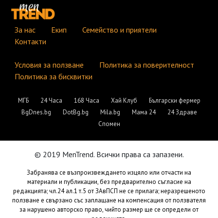
За нас
Екип
Семейство и приятели
Контакти
Условия за ползване
Политика за поверителност
Политика за бисквитки
МГБ
24 Часа
168 Часа
Хай Клуб
Български фермер
BgDnes.bg
DotBg.bg
Mila.bg
Мама 24
24 Здраве
Спомен
© 2019 MenTrend. Всички права са запазени.
Забранява се възпроизвеждането изцяло или отчасти на
материали и публикации, без предварително съгласие на
редакцията; чл.24 ал.1 т.5 от ЗАвПСП не се прилага; неразрешеното
ползване е свързано със заплащане на компенсация от ползвателя
за нарушено авторско право, чийто размер ще се определи от