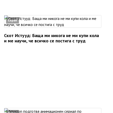
Екран
Скот Истууд: Баща ми никога не ми купи кола
и ме научи, че всичко се постига с труд