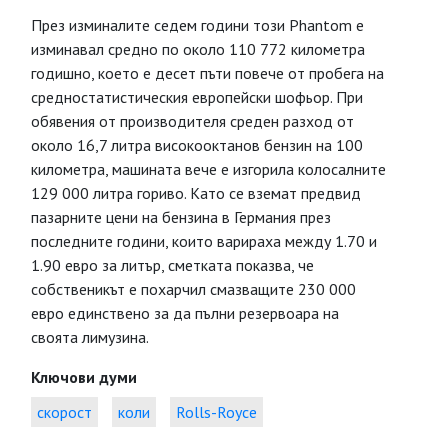
През изминалите седем години този Phantom е
изминавал средно по около 110 772 километра
годишно, което е десет пъти повече от пробега на
средностатистическия европейски шофьор. При
обявения от производителя среден разход от
около 16,7 литра високооктанов бензин на 100
километра, машината вече е изгорила колосалните
129 000 литра гориво. Като се вземат предвид
пазарните цени на бензина в Германия през
последните години, които варираха между 1.70 и
1.90 евро за литър, сметката показва, че
собственикът е похарчил смазващите 230 000
евро единствено за да пълни резервоара на
своята лимузина.
Ключови думи
скорост
коли
Rolls-Royce