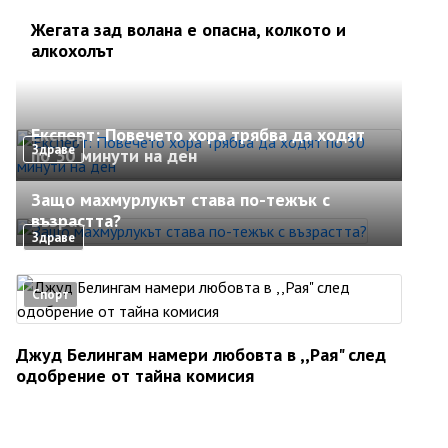
Жегата зад волана е опасна, колкото и
алкохолът
Експерт: Повечето хора трябва да ходят
Здраве
по 30 минути на ден
Защо махмурлукът става по-тежък с
възрастта?
Здраве
Спорт
Джуд Белингам намери любовта в ,,Рая" след
одобрение от тайна комисия