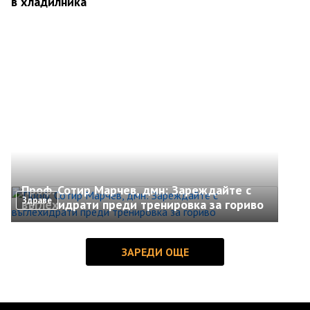
в хладилника
Проф. Сотир Марчев, дмн: Зареждайте с
Здраве
въглехидрати преди тренировка за гориво