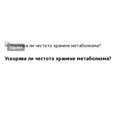
Здраве
Ускорява ли честото хранене метаболизма?