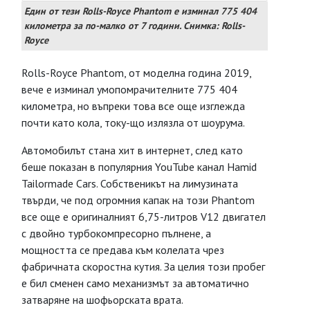
Един от тези Rolls-Royce Phantom е изминал 775 404
километра за по-малко от 7 години. Снимка: Rolls-
Royce
Rolls-Royce Phantom, от моделна година 2019,
вече е изминал умопомрачителните 775 404
километра, но въпреки това все още изглежда
почти като кола, току-що излязла от шоурума.
Автомобилът стана хит в интернет, след като
беше показан в популярния YouTube канал Hamid
Tailormade Cars. Собственикът на лимузината
твърди, че под огромния капак на този Phantom
все още е оригиналният 6,75-литров V12 двигател
с двойно турбокомпресорно пълнене, а
мощността се предава към колелата чрез
фабричната скоростна кутия. За целия този пробег
е бил сменен само механизмът за автоматично
затваряне на шофьорската врата.