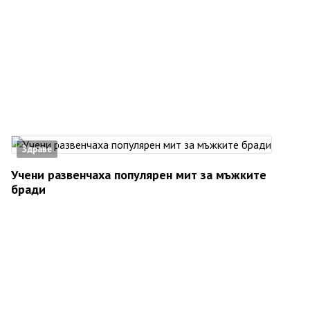
Здраве
Учени развенчаха популярен мит за мъжките
бради