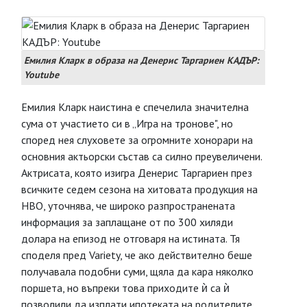
Емилия Кларк в образа на Денерис Таргариен КАДЪР:
Youtube
Емилия Кларк наистина е спечелила значителна
сума от участието си в „Игра на тронове", но
според нея слуховете за огромните хонорари на
основния актьорски състав са силно преувеличени.
Актрисата, която изигра Денерис Таргариен през
всичките седем сезона на хитовата продукция на
HBO, уточнява, че широко разпространената
информация за заплащане от по 300 хиляди
долара на епизод не отговаря на истината. Тя
споделя пред Variety, че ако действително беше
получавала подобни суми, щяла да кара няколко
поршета, но въпреки това приходите ѝ са ѝ
позволили да изплати ипотеката на родителите