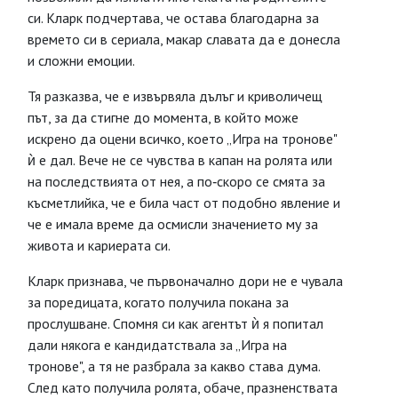
си. Кларк подчертава, че остава благодарна за
времето си в сериала, макар славата да е донесла
и сложни емоции.
Тя разказва, че е извървяла дълъг и криволичещ
път, за да стигне до момента, в който може
искрено да оцени всичко, което „Игра на тронове"
ѝ е дал. Вече не се чувства в капан на ролята или
на последствията от нея, а по‑скоро се смята за
късметлийка, че е била част от подобно явление и
че е имала време да осмисли значението му за
живота и кариерата си.
Кларк признава, че първоначално дори не е чувала
за поредицата, когато получила покана за
прослушване. Спомня си как агентът ѝ я попитал
дали някога е кандидатствала за „Игра на
тронове", а тя не разбрала за какво става дума.
След като получила ролята, обаче, празненствата