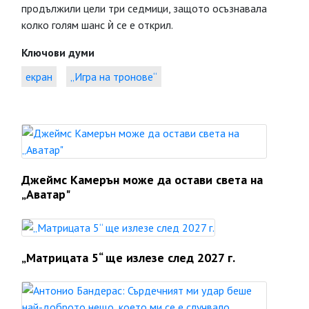
продължили цели три седмици, защото осъзнавала
колко голям шанс ѝ се е открил.
Ключови думи
екран
„Игра на тронове“
Джеймс Камерън може да остави света на
„Аватар"
„Матрицата 5“ ще излезе след 2027 г.