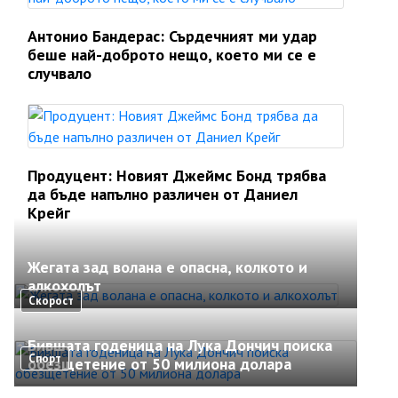
Антонио Бандерас: Сърдечният ми удар
беше най-доброто нещо, което ми се е
случвало
Продуцент: Новият Джеймс Бонд трябва
да бъде напълно различен от Даниел
Крейг
Жегата зад волана е опасна, колкото и
алкохолът
Скорост
Бившата годеница на Лука Дончич поиска
Спорт
обезщетение от 50 милиона долара