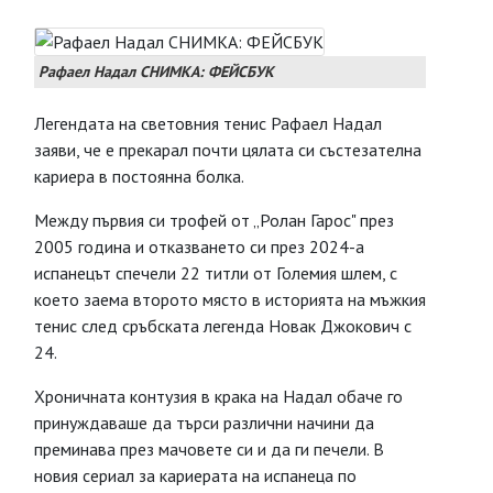
Рафаел Надал СНИМКА: ФЕЙСБУК
Легендата на световния тенис Рафаел Надал
заяви, че е прекарал почти цялата си състезателна
кариера в постоянна болка.
Между първия си трофей от „Ролан Гарос" през
2005 година и отказването си през 2024-а
испанецът спечели 22 титли от Големия шлем, с
което заема второто място в историята на мъжкия
тенис след сръбската легенда Новак Джокович с
24.
Хроничната контузия в крака на Надал обаче го
принуждаваше да търси различни начини да
преминава през мачовете си и да ги печели. В
новия сериал за кариерата на испанеца по