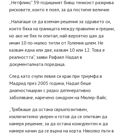
„Нетфликс" 39-годишният бивш тенисист разкрива
рисковете, които е поел, за да постигне величие.
„Налагаше се да вземам решения за здравето си,
които бяха на границата между правилни и грешни,
но ако не бях ги опитал, най-вероятно щях да
имам 10 по-малко титли от Големия шлем. Не
казвам една или две, казвам 10 или 12. Това е
реалността", заяви Рафаел Надал в
документалната поредица.
След като счупи левия си крак при триумфа в
Мадрид през 2005 година, Надал беше
диагностициран с рядко дегенеративно
заболяване, наречено синдром на Мюлер-Вайс.
„Трябваше да остана свръхпозитивен,
изключително уверен и готов да се опитвам да
намеря решение, за да остана конкурентен и да
намеря начин да се върна на корта. Няколко пъти в