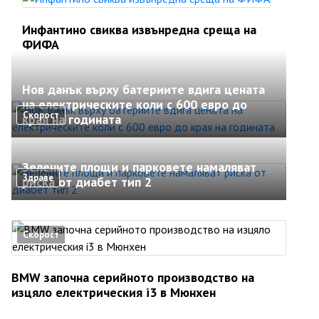
Инфантино свиква извънредна среща на
ФИФА
Нов данък върху батериите вдига цената
на електрическите коли с 600 евро до
Скорост
края на годината
Зелените площи и парковете намаляват
Здраве
риска от диабет тип 2
Скорост
BMW започна серийното производство на
изцяло електрическия i3 в Мюнхен