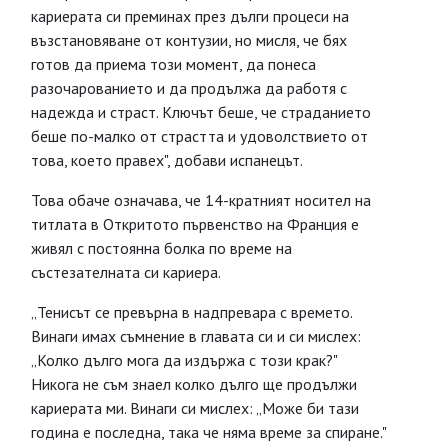
кариерата си преминах през дълги процеси на
възстановяване от контузии, но мисля, че бях
готов да приема този момент, да понеса
разочарованието и да продължа да работя с
надежда и страст. Ключът беше, че страданието
беше по-малко от страстта и удоволствието от
това, което правех", добави испанецът.
Това обаче означава, че 14-кратният носител на
титлата в Откритото първенство на Франция е
живял с постоянна болка по време на
състезателната си кариера.
„Тенисът се превърна в надпревара с времето.
Винаги имах съмнение в главата си и си мислех:
„Колко дълго мога да издържа с този крак?"
Никога не съм знаел колко дълго ще продължи
кариерата ми. Винаги си мислех: „Може би тази
година е последна, така че няма време за спиране."