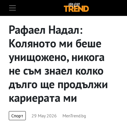
Рафаел Надал:
Коляното ми беше
унищожено, никога
не съм знаел колко
дълго ще продължи
кариерата ми
Спорт
29 May 2026
MenTrend.bg