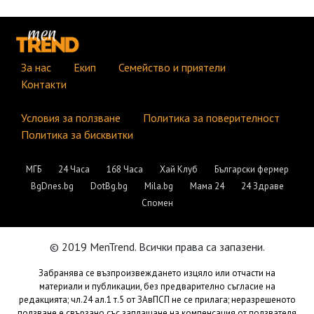
За нас
Екип
Семейство и приятели
Контакти
Условия за ползване
Политика за поверителност
Политика за бисквитки
МГБ
24 Часа
168 Часа
Хай Клуб
Български фермер
BgDnes.bg
DotBg.bg
Mila.bg
Мама 24
24 Здраве
Спомен
© 2019 MenTrend. Всички права са запазени.
Забранява се възпроизвеждането изцяло или отчасти на
материали и публикации, без предварително съгласие на
редакцията; чл.24 ал.1 т.5 от ЗАвПСП не се прилага; неразрешеното
ползване е свързано със заплащане на компенсация от ползвателя