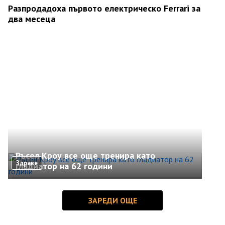
Разпродадоха първото електрическо Ferrari за
два месеца
Ръсел Кроу все още тренира като
Здраве
гладиатор на 62 години