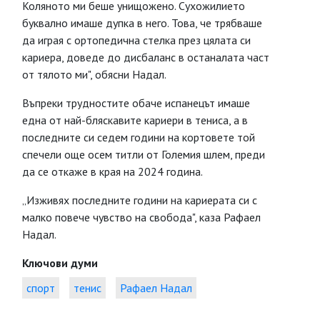
Коляното ми беше унищожено. Сухожилието
буквално имаше дупка в него. Това, че трябваше
да играя с ортопедична стелка през цялата си
кариера, доведе до дисбаланс в останалата част
от тялото ми", обясни Надал.
Въпреки трудностите обаче испанецът имаше
една от най-бляскавите кариери в тениса, а в
последните си седем години на кортовете той
спечели още осем титли от Големия шлем, преди
да се откаже в края на 2024 година.
„Изживях последните години на кариерата си с
малко повече чувство на свобода", каза Рафаел
Надал.
Ключови думи
спорт
тенис
Рафаел Надал