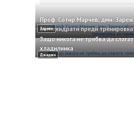
Проф. Сотир Марчев, дмн: Зареж
въглехидрати преди тренировка 
Здраве
Защо никога не трябва да слагат
хладилника
Джаджи