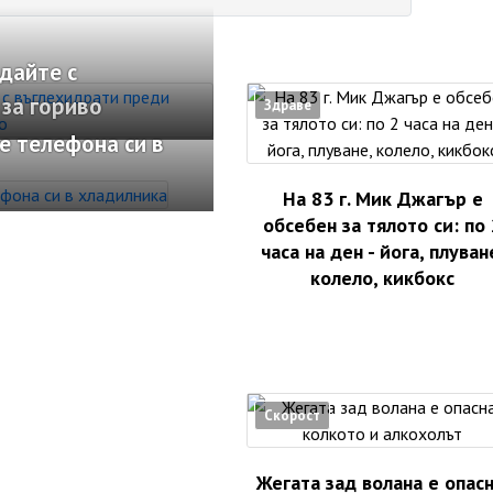
дайте с
за гориво
Здраве
е телефона си в
На 83 г. Мик Джагър е
обсебен за тялото си: по 
часа на ден - йога, плуван
колело, кикбокс
Скорост
Жегата зад волана е опасн