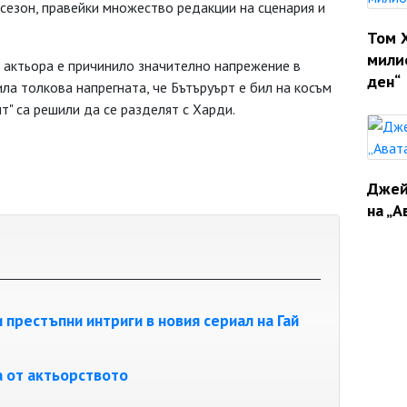
 сезон, правейки множество редакции на сценария и
Том 
мили
 актьора е причинило значително напрежение в
ден“
ила толкова напрегната, че Бътъруърт е бил на косъм
т" са решили да се разделят с Харди.
Джей
на „А
рестъпни интриги в новия сериал на Гай
 от актьорството