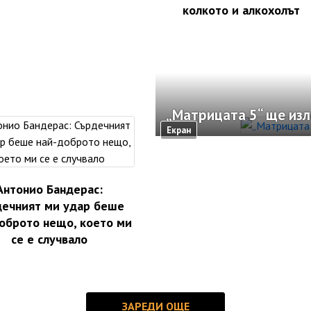
колкото и алкохолът
„Матрицата 5“ ще изле
Екран
Антонио Бандерас:
дечният ми удар беше
оброто нещо, което ми
се е случвало