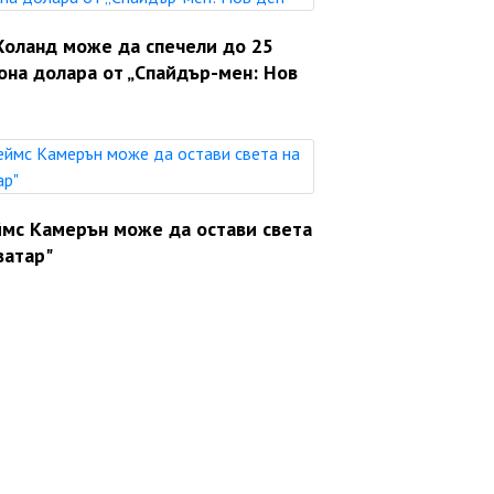
Холанд може да спечели до 25
она долара от „Спайдър-мен: Нов
мс Камерън може да остави света
ватар"