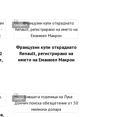
Скорост
Французин купи откраднато
2
Renault, регистрирано на
е,
името на Еманюел Макрон
Спорт
а,