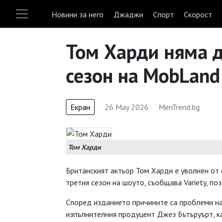
Новини за него
Джаджи
Спорт
Скорост
Том Харди няма д
сезон на MobLand
Екран
26 May 2026
MenTrend.bg
Том Харди
Британският актьор Том Харди е уволнен от 
третия сезон на шоуто, съобщава Variety, по
Според изданието причините са проблеми н
изпълнителния продуцент Джез Бътъруърт, ка