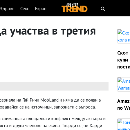
Здраве
Секс
Екран
а участва в третия
Скот 
купи 
пости
сериала на Гай Ричи MobLand и няма да се появи в
Amaz
зовавайки се на източници, запознати с въпроса.
по W
а снимачната площадка и конфликт между актьора и
кто и други членове на екипа. Твърди се, че Харди