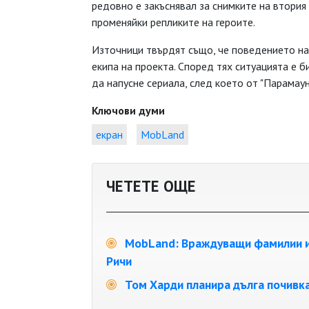
редовно е закъснявал за снимките на втория
променяйки репликите на героите.
Източници твърдят също, че поведението на
екипа на проекта. Според тях ситуацията е б
да напусне сериала, след което от "Парамаун
Ключови думи
екран
MobLand
ЧЕТЕТЕ ОЩЕ
MobLand: Враждуващи фамилии и п
Ричи
Том Харди планира дълга почивка