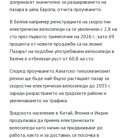
допринасят значително за разширяването на
пазара в цяла Европа, отчита проучването.
В Белгия например регистрациите на скоростни
електрически велосипеди са се увеличили с 2,8 на
сто през първото тримесечие на 2026 г., като 69
процента от новите продажби са на лизинг.
Пазарът на подобни употребявани велосипеди в
Белгия е отбелязал ръст от 60,8 на сто.
Според проучването Азиатско-тихоокеанският
регион ще бъде най-бързо растящият пазар за
скоростни електрически велосипеди до 2035 г.
заради разрастването на градските райони и
увеличаването на трафика.
Градското население в Китай, Япония и Индия
продължава да приема електрическите
велосипеди като начин на придвижване до
работа, както и за доставки, се посочва в