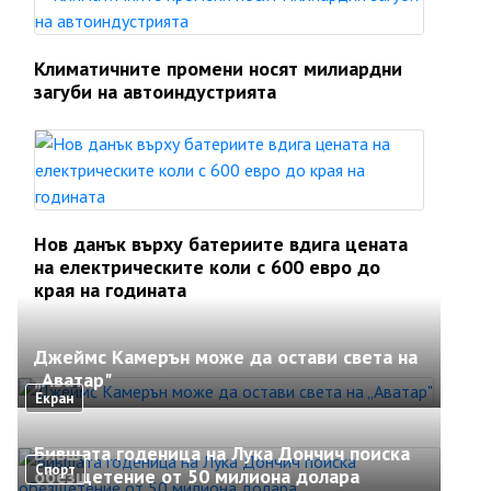
Климатичните промени носят милиардни
загуби на автоиндустрията
Нов данък върху батериите вдига цената
на електрическите коли с 600 евро до
края на годината
Джеймс Камерън може да остави света на
„Аватар"
Екран
Бившата годеница на Лука Дончич поиска
Спорт
обезщетение от 50 милиона долара