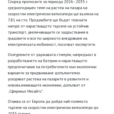
Според прогнозите за периода 2026–2035 г.
средногодишен темп на растеж на пазара на
скоростни електрически велосипеди ще възлиза на
7,81 на сто. Продажбите ще бъдат тласнати
нагоре от нарастващото търсене на устойчив
транспорт, увеличаващите се задръствания в
градовете и все по-широкото внедряване на
електрическата мобилност, посочват експертите.
Осигурените от държавата стимули, напредъкът в
разработването на батерии и нарастващото
предпочитание на потребителите към екологични
варианти за придвижване допълнително
ускоряват растежа на пазарите в развитите и
нововъзникващите икономики, допълват от
„Сферикъл Инсайтс".
Очаква се от Европа да дойде най-голямото
търсене на скоростни електрически велосипеди до
2035 година.