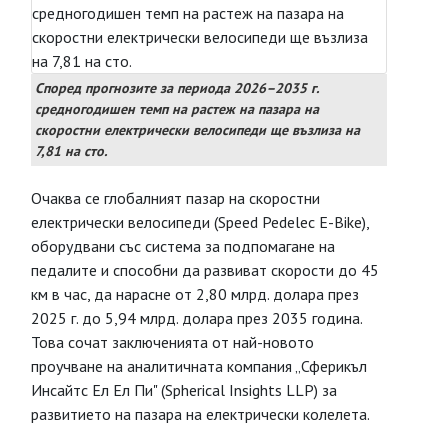
Според прогнозите за периода 2026–2035 г.
средногодишен темп на растеж на пазара на
скоростни електрически велосипеди ще възлиза на
7,81 на сто.
Очаква се глобалният пазар на скоростни
електрически велосипеди (Speed Pedelec E-Bike),
оборудвани със система за подпомагане на
педалите и способни да развиват скорости до 45
км в час, да нарасне от 2,80 млрд. долара през
2025 г. до 5,94 млрд. долара през 2035 година.
Това сочат заключенията от най-новото
проучване на аналитичната компания „Сферикъл
Инсайтс Ел Ел Пи" (Spherical Insights LLP) за
развитието на пазара на електрически колелета.