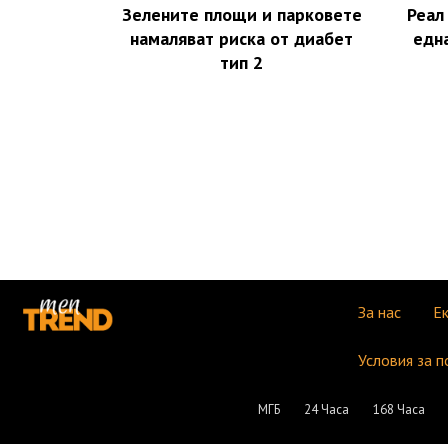
Зелените площи и парковете
Реал
намаляват риска от диабет
едн
тип 2
За нас
Е
Условия за п
МГБ
24 Часа
168 Часа