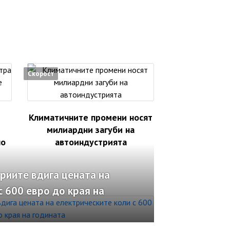
Скорост
Климатичните промени носят
милиардни загуби на
но
автоиндустрията
риите вдига цената на
с 600 евро до края на