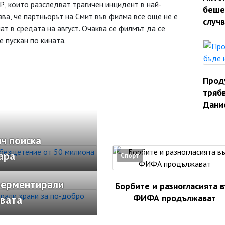
, които разследват трагичен инцидент в най-
беше
зва, че партньорът на Смит във филма все още не е
случ
т в средата на август. Очаква се филмът да се
е пускан по кината.
Прод
трябв
Дани
ч поиска
ара
Спорт
ферментирали
Борбите и разногласията 
ФИФА продължават
рвата