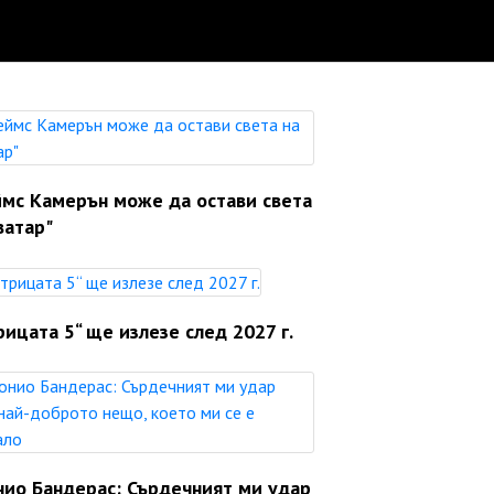
мс Камерън може да остави света
ватар"
ицата 5“ ще излезе след 2027 г.
нио Бандерас: Сърдечният ми удар