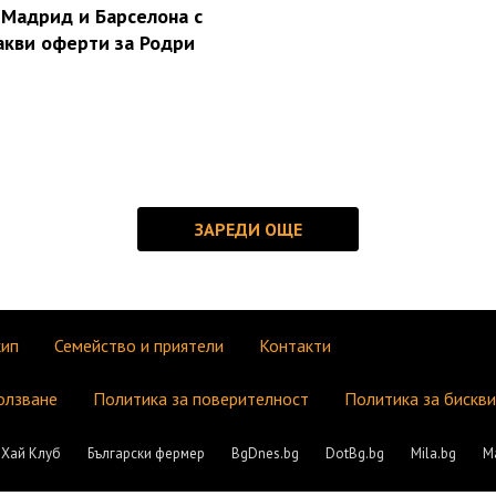
 Мадрид и Барселона с
акви оферти за Родри
кип
Семейство и приятели
Контакти
олзване
Политика за поверителност
Политика за бискв
Хай Клуб
Български фермер
BgDnes.bg
DotBg.bg
Mila.bg
М