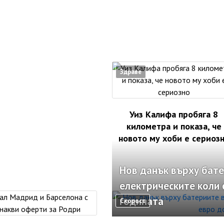
Здраве
Уиз Калифа пробяга 8
километра и показа, че
новото му хоби е сериоз
Нов данък върху бате
електрическите коли 
годината
Скорост