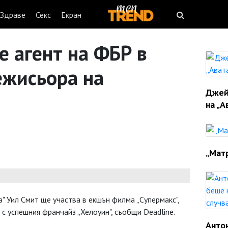
Здраве
Секс
Екран
е агент на ФБР в
ежисьора на
Джей
на „А
„Матр
" Уил Смит ще участва в екшън филма „Супермакс",
с успешния франчайз „Хелоуин", съобщи Deadline.
Анто