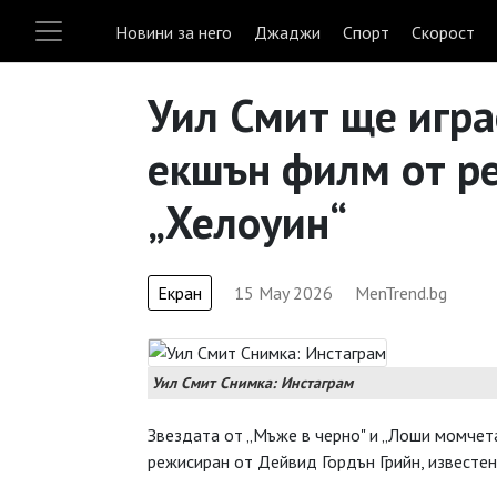
Новини за него
Джаджи
Спорт
Скорост
Уил Смит ще игра
екшън филм от р
„Хелоуин“
Екран
15 May 2026
MenTrend.bg
Уил Смит Снимка: Инстаграм
Звездата от „Мъже в черно" и „Лоши момчета
режисиран от Дейвид Гордън Грийн, известен 