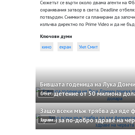
Сюжетът се върти около двама агенти на ФБР
охранявания затвор в света. Deadline отбеля
потвърден. Снимките са планирани да започна
излъчва директно по Prime Video и да не бъд
Ключови думи
кино
екран
Уил Смит
Бившата годеница на Лука Дончи
обезщетение от 50 милиона дол
Спорт
Защо всеки мъж трябва да яде 
храни за по-добро здраве на че
Здраве