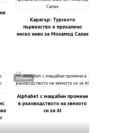
 на
Карагър: Турското
първенство е прекалено
ниско ниво за Мохамед Салах
Джаджи
Alphabet с мащабни промени
мс
в ръководството на звеното
лно
си за AI
г