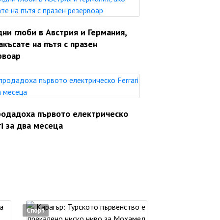
ни глоби в Австрия и Германия,
акъсате на пътя с празен
рвоар
родадоха първото електрическо
ri за два месеца
Спорт