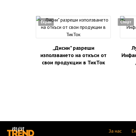
Екран
Спорт
„Дисни" разреши
Л
използването на откъси от
Инфан
свои продукции в ТикТок
За нас
Е