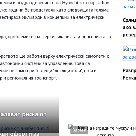
ения в подразделението на Hyundai за т.нар. Urban
яколко години бе представян като следващата голяма
вестираха милиарди в концепции за електрически
Солид
ако з
резе
ра, проблемите със сертификацията и опасенията за
рството ще работи върху електрически самолети с
 автономни системи за управление. Това са
Разп
ние не само при бъдещи "летящи коли", но и в
Ferra
р и регионалния транспорт.
аляват риска от
Здраве
кви оферти за