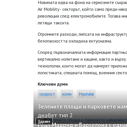
Новината идва на фона на сериозните съкращ
Air Mobility - секторът, който само преди н
революция след електромобилите. Тогава ин
летящи таксита.
Огромните разходи, липсата на инфраструкту
безопасността охладиха ентусиазма.
Според първоначалната информация партньо
вертикално излитане и кацане, както и върху
технологии, които могат да намерят приложе
логистиката, спешната помощ, военния секто
Ключови думи
скорост
коли
Hyundai
Зелените площи и парковете нам
диабет тип 2
Здраве
Реал Мадрид и Барселона с една