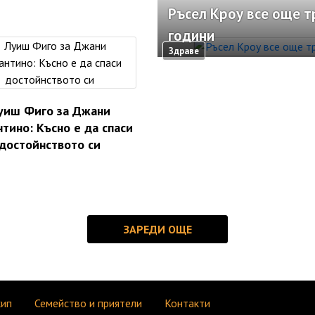
Ръсел Кроу все още т
години
Здраве
уиш Фиго за Джани
тино: Късно е да спаси
достойнството си
кип
Семейство и приятели
Контакти