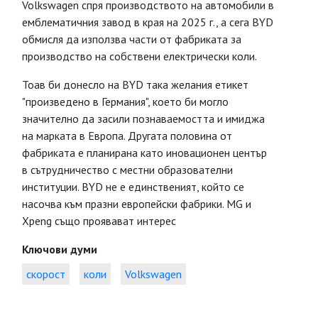
Volkswagen спря производството на автомобили в
емблематичния завод в края на 2025 г., а сега BYD
обмисля да използва части от фабриката за
производство на собствени електрически коли.
Тоав би донесло на BYD така желания етикет
"произведено в Германия", което би могло
значително да засили познаваемостта и имиджа
на марката в Европа. Другата половина от
фабриката е планирана като иновационен център
в сътрудничество с местни образователни
институции. BYD не е единственият, който се
насочва към празни европейски фабрики. MG и
Xpeng също проявават интерес
Ключови думи
скорост
коли
Volkswagen