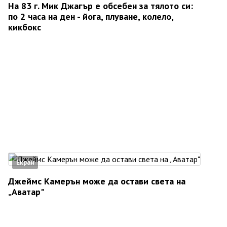
На 83 г. Мик Джагър е обсебен за тялото си:
по 2 часа на ден - йога, плуване, колело,
кикбокс
Екран
Джеймс Камерън може да остави света на
„Аватар"