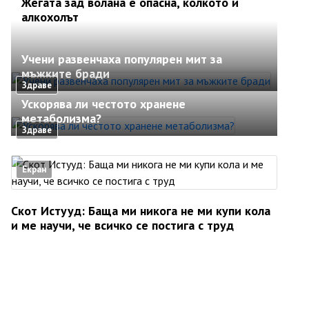
Жегата зад волана е опасна, колкото и
алкохолът
Учени развенчаха популярен мит за
мъжките бради
Здраве
Ускорява ли честото хранене
метаболизма?
Здраве
Екран
Скот Истууд: Баща ми никога не ми купи кола
и ме научи, че всичко се постига с труд