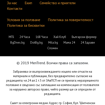
За нас
Екип
Семейство и приятели
Контакти
Условия за ползване
Политика за поверителност
Политика за бисквитки
МГБ
24 Часа
168 Часа
Хай Клуб
Български фермер
BgDnes.bg
DotBg.bg
Mila.bg
Мама 24
24 Здраве
Спомен
© 2019 MenTrend. Всички права са запазени.
Забранява се възпроизвеждането изцяло или отчасти на
материали и публикации, без предварително съгласие на
редакцията; чл.24 ал.1 т.5 от ЗАвПСП не се прилага; неразрешеното
ползване е свързано със заплащане на компенсация от ползвателя
за нарушено авторско право, чийто размер ще се определи от
редакцията.
Съвет за електронни медии: Адрес: гр. София, бул. "Шипченски