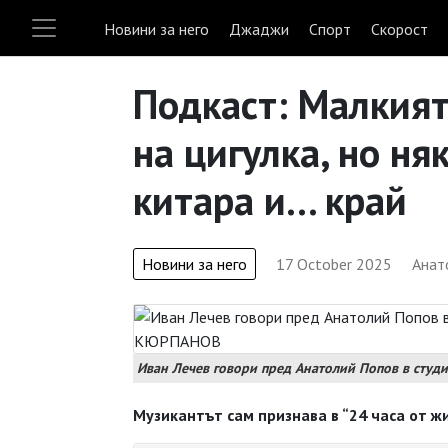
Новини за него
Джаджи
Спорт
Скорост
Подкаст: Малкият
на цигулка, но ня
китара и... край
Новини за него
17 October 2025
Анат
Иван Лечев говори пред Анатолий Попов в студ
Музикантът сам признава в “24 часа от жи