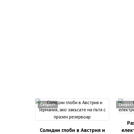
Скорост
Скорост
Ра
Солидни глоби в Австрия и
елект