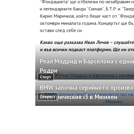
“Фондацията” ще отбележи по незабравим нач
и легендарните банди “Сигнал”, Б.Т.Р. и “Тан
Кирил Маричков, който беше част от “Фондац
октомври миналата година. Концертът ще бъд
остави след себе си.
Какво още разказва Иван Лечев – слушайте в
и във всички подкаст платформи. Ще ни отк
Реал Мадрид и Барселона с една
Родри
Спорт
BMW започна серийното произво
електрическия i3 в Мюнхен
Скорост