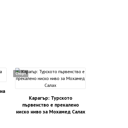
Спорт
 на
Карагър: Турското
първенство е прекалено
ниско ниво за Мохамед Салах