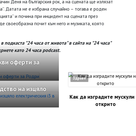
ин Деня на българския рок, а на сцената ще излязат
гра”. Датата не е избрана случайно – тогава е роден
ията” и почина при инцидент на сцената през
е своеобразна почит към него и музиката, която
 подкаста "24 часа от живота" в сайта на "24 часа"
риете като 24 часа podcast.
кви оферти за
Здраве
дство на изцяло
Как да изградите мускули
открито