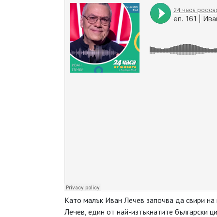
Като малък Иван Лечев започва да свири на 
Лечев, един от най-изтъкнатите български ц