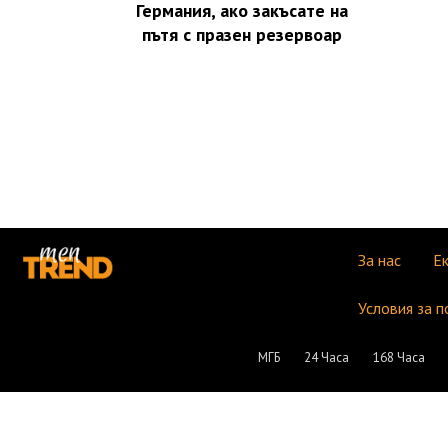
Германия, ако закъсате на
пътя с празен резервоар
За нас
Е
Условия за п
МГБ
24 Часа
168 Часа