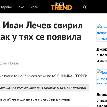
Здраве
Секс
Екран
 Иван Лечев свирил
как у тях се появила
Джорд
с деп
изкл
олий Попов
иото на "24 часа от живота". СНИМКА: ГЕОРГИ КЮРПАНОВ
Леон
вота”, че и до днес е по-добър цигулар
спас
видо