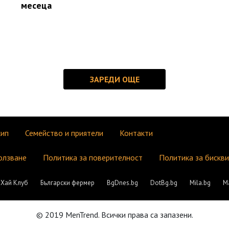
месеца
кип
Семейство и приятели
Контакти
олзване
Политика за поверителност
Политика за бискв
Хай Клуб
Български фермер
BgDnes.bg
DotBg.bg
Mila.bg
М
© 2019 MenTrend. Всички права са запазени.