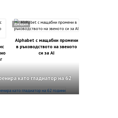
Джаджи
Alphabet с мащабни промени
мс
в ръководството на звеното
лно
си за AI
г
ренира като гладиатор на 62