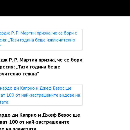
ж Р. Р. Мартин призна, че се бори
ресия: „Тази година беше
ючително тежка"
ардо ди Каприо и Джеф Безос ще
яват 100 от най-застрашените
ве на планетата