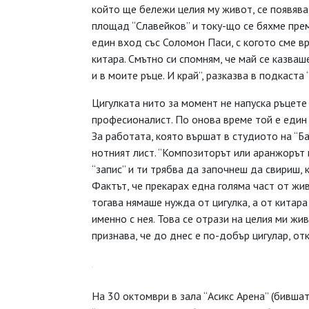
който ще бележи целия му живот, се появява
площад “Славейков” и току-що се бяхме прем
един вход със Соломон Паси, с когото сме в
китара. Смътно си спомням, че май се казваш
и в моите ръце. И край”, разказва в подкаста
Цигулката нито за момент не напуска ръцете
професионалист. По онова време той е един 
За работата, която вършат в студиото на “Ба
нотният лист. “Композиторът или аранжорът 
“запис” и ти трябва да започнеш да свириш, к
Фактът, че прекарах една голяма част от жив
тогава нямаше нужда от цигулка, а от китар
именно с нея. Това се отрази на целия ми жив
признава, че до днес е по-добър цигулар, от
На 30 октомври в зала “Асикс Арена” (бившат