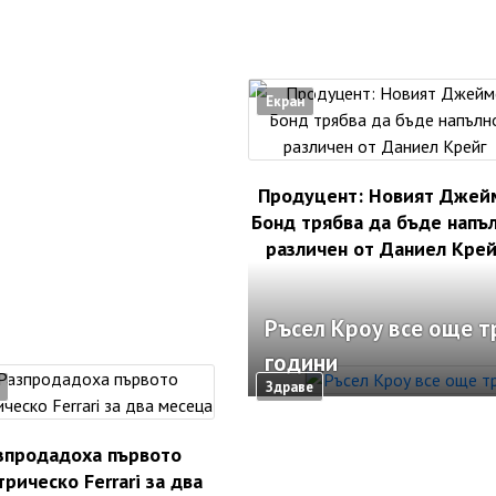
Екран
Продуцент: Новият Джей
Бонд трябва да бъде напъ
различен от Даниел Крей
Ръсел Кроу все още т
години
Здраве
зпродадоха първото
рическо Ferrari за два