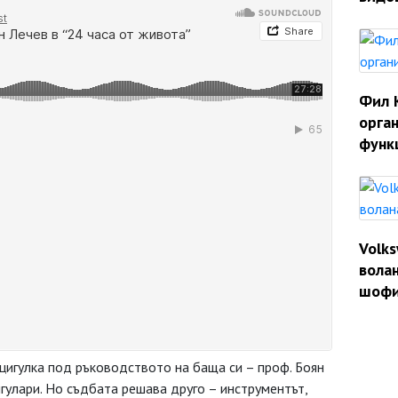
Фил 
орган
функ
Volk
волан
шофи
цигулка под ръководството на баща си – проф. Боян
игулари. Но съдбата решава друго – инструментът,