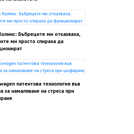
Колинс: Бъбреците ми отказваха,
ите ми просто спираха да
ционират
swagen патентова технология във
а за намаляване на стреса при
ране