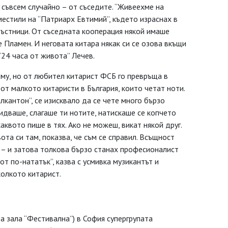
 съвсем случайно – от съседите. “Живеехме на
естили на “Патриарх Евтимий”, където израснах в
ръстници. От съседната кооперация някой имаше
е Пламен. И неговата китара някак си се озова вкъщи
 “24 часа от живота” Лечев.
 му, но от любител китарист ФСБ го превръща в
от малкото китаристи в България, които четат ноти.
лкантон”, се изисквало да се чете много бързо
идваше, слагаше ти нотите, натискаше се копчето
аквото пише в тях. Ако не можеш, викат някой друг.
ота си там, показва, че съм се справил. Всъщност
а – и затова толкова бързо станах професионалист
от по-нататък”, казва с усмивка музикантът и
колкото китарист.
а зала “Фестивална”) в София супергрупата