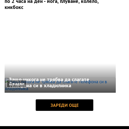
по 2 часа на ден - йога, плуване, колело,
кикбокс
Защо никога не трябва да слагате
Джаджи
телефона си в хладилника