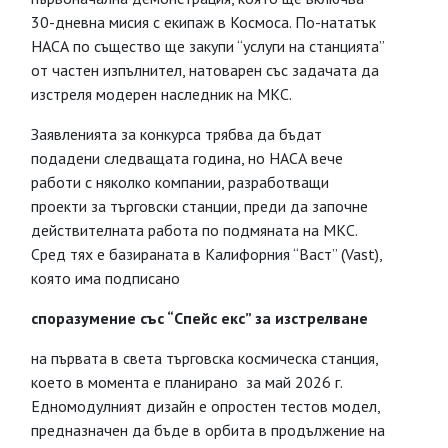
30-дневна мисия с екипаж в Космоса. По-нататък
НАСА по същество ще закупи “услуги на станцията”
от частен изпълнител, натоварен със задачата да
изстреля модерен наследник на МКС.
Заявленията за конкурса трябва да бъдат
подадени следващата година, но НАСА вече
работи с няколко компании, разработващи
проекти за търговски станции, преди да започне
действителната работа по подмяната на МКС.
Сред тях е базираната в Калифорния “Васт” (Vast),
която има подписано
споразумение със “Спейс екс” за изстрелване
на първата в света търговска космическа станция,
коeто в момента е планиранo за май 2026 г.
Едномодулният дизайн е опростен тестов модел,
предназначен да бъде в орбита в продължение на