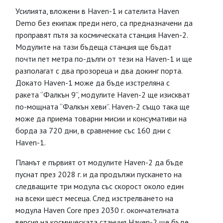
Усилията, вложени в Haven-1 и сателита Haven
Demo без екипаж преди него, са предназначени да
проправят пътя за космическата станция Haven-2.
Модулите на тази бъдеща станция ще бъдат
почти пет метра по-дълги от тези на Haven-1 и ще
разполагат с два прозореца и два докинг порта.
Докато Haven-1 може да бъде изстреляна с
ракета “Фалкън 9”, модулите Haven-2 ще изискват
по-мощната “Фалкън хеви”. Haven-2 също така ще
може да приема товарни мисии и консумативи на
борда за 720 дни, в сравнение със 160 дни с
Haven-1.
Планът е първият от модулите Haven-2 да бъде
пуснат през 2028 г. и да продължи пускането на
следващите три модула със скорост около един
на всеки шест месеца. След изстрелването на
модула Haven Core през 2030 г. окончателната
версия на космическата станция Haven-2 ще бъде