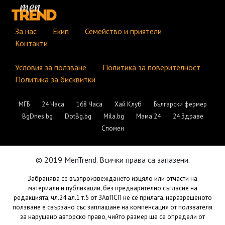
За нас
Екип
Семейство и приятели
Контакти
Условия за ползване
Политика за поверителност
Политика за бисквитки
МГБ
24 Часа
168 Часа
Хай Клуб
Български фермер
BgDnes.bg
DotBg.bg
Mila.bg
Мама 24
24 Здраве
Спомен
© 2019 MenTrend. Всички права са запазени.
Забранява се възпроизвеждането изцяло или отчасти на
материали и публикации, без предварително съгласие на
редакцията; чл.24 ал.1 т.5 от ЗАвПСП не се прилага; неразрешеното
ползване е свързано със заплащане на компенсация от ползвателя
за нарушено авторско право, чийто размер ще се определи от