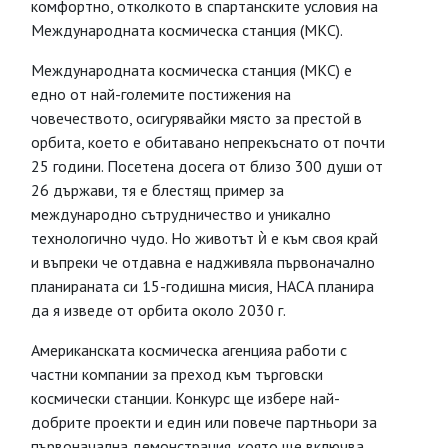
комфортно, отколкото в спартанските условия на
Международната космическа станция (МКС).
Международната космическа станция (МКС) е
едно от най-големите постижения на
човечеството, осигурявайки място за престой в
орбита, което е обитавано непрекъснато от почти
25 години. Посетена досега от близо 300 души от
26 държави, тя е блестящ пример за
международно сътрудничество и уникално
технологично чудо. Но животът ѝ е към своя край
и въпреки че отдавна е надживяла първоначално
планираната си 15-годишна мисия, НАСА планира
да я изведе от орбита около 2030 г.
Американската космическа агенцияа работи с
частни компании за преход към търговски
космически станции. Конкурс ще избере най-
добрите проекти и един или повече партньори за
първоначална демонстрация, която ще включва