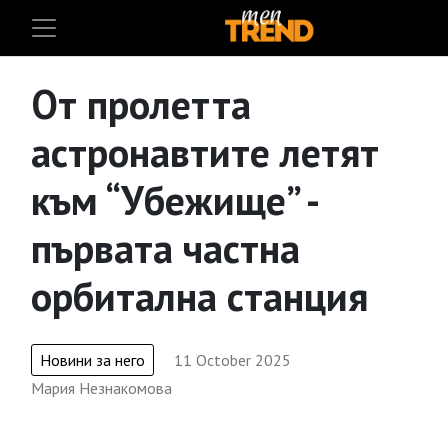
От пролетта
астронавтите летят
към “Убежище” -
първата частна
орбитална станция
Новини за него
11 October 2025
Мария Незнакомова