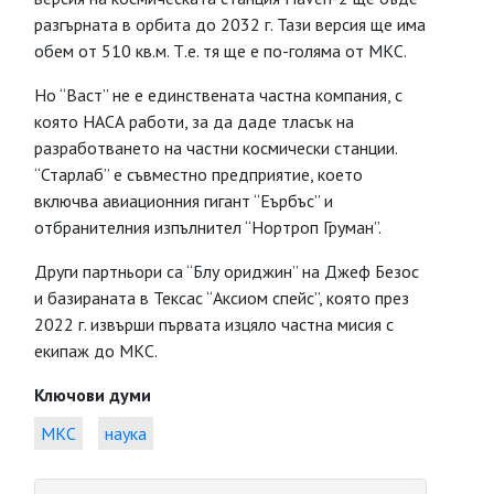
разгърната в орбита до 2032 г. Тази версия ще има
обем от 510 кв.м. Т.е. тя ще е по-голяма от МКС.
Но “Васт” не е единствената частна компания, с
която НАСА работи, за да даде тласък на
разработването на частни космически станции.
“Старлаб” е съвместно предприятие, което
включва авиационния гигант “Еърбъс” и
отбранителния изпълнител “Нортроп Груман”.
Други партньори са “Блу ориджин” на Джеф Безос
и базираната в Тексас “Аксиом спейс”, която през
2022 г. извърши първата изцяло частна мисия с
екипаж до МКС.
Ключови думи
МКС
наука