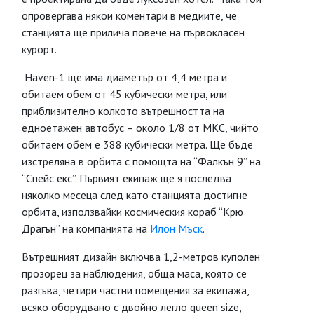
опровергава някои коментари в медиите, че
станцията ще прилича повече на първокласен
курорт.
Haven-1 ще има диаметър от 4,4 метра и
обитаем обем от 45 кубически метра, или
приблизително колкото вътрешността на
едноетажен автобус – около 1/8 от МКС, чийто
обитаем обем е 388 кубически метра. Ще бъде
изстреляна в орбита с помощта на “Фалкън 9” на
“Спейс екс”. Първият екипаж ще я последва
няколко месеца след като станцията достигне
орбита, използвайки космическия кораб “Крю
Драгън” на компанията на
Илон Мъск
.
Вътрешният дизайн включва 1,2-метров куполен
прозорец за наблюдения, обща маса, която се
разгъва, четири частни помещения за екипажа,
всяко оборудвано с двойно легло queen size,