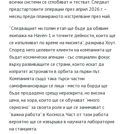
всички системи се сглобяват и тестват. Следват
предстартовите операции през април 2026 г. –
месец преди планираното изстрелване през май.
“Следващият ни голям етап ще бъде да обявим
екипажа на Haven-1 и точните дейности, които ще
се изпълняват по време на мисията”, разкрива Хоут.
Според него целевите клиенти на компанията ще
бъдат космически агенции - със специален фокус
върху развиващите се страни, които искат да
изпратят астронавти в орбита за първи път.
Компанията също така търси частни
самофинансиращи се лица - място на борда ще
бъде продадено срещу неразкрита, но висока
цена, на хора, които ще се обучават “много
сериозно” за своята роля и ще се занимават с
“важна работа” в Космоса. Част от тази работа
вероятно ще се извършва в научната лаборатория
на станцията.