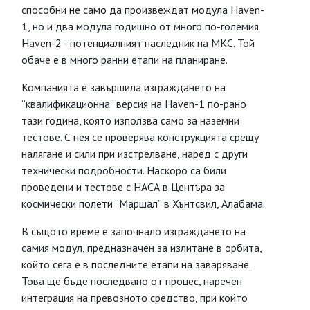
способни не само да произвеждат модула Haven-
1, но и два модула годишно от много по-големия
Haven-2 - потенциалният наследник на МКС. Той
обаче е в много ранни етапи на планиране.
Компанията е завършила изграждането на
“квалификационна” версия на Haven-1 по-рано
тази година, която използва само за наземни
тестове. С нея се проверява конструкцията срещу
налягане и сили при изстрелване, наред с други
технически подробности. Наскоро са били
проведени и тестове с НАСА в Центъра за
космически полети “Маршал” в Хънтсвил, Алабама.
В същото време е започнало изграждането на
самия модул, предназначен за излитане в орбита,
който сега е в последните етапи на заваряване.
Това ще бъде последвано от процес, наречен
интеграция на превозното средство, при който