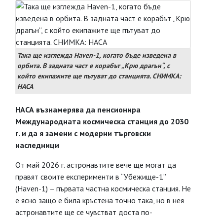
Така ще изглежда Haven-1, когато бъде изведена в
орбита. В задната част е корабът „Крю драгън“, с
който екипажите ще пътуват до станцията. СНИМКА:
НАСА
НАСА възнамерява да пенсионира
Международната космическа станция до 2030
г. и да я замени с модерни търговски
наследници
От май 2026 г. астронавтите вече ще могат да
правят своите експерименти в “Убежище-1”
(Hаvеn-1) – първата частна космическа станция. Не
е ясно защо е била кръстена точно така, но в нея
астронавтите ще се чувстват доста по-