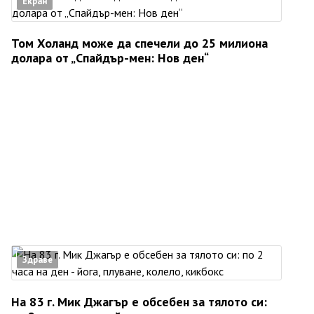
Екран
Том Холанд може да спечели до 25 милиона
долара от „Спайдър-мен: Нов ден“
Здраве
На 83 г. Мик Джагър е обсебен за тялото си: