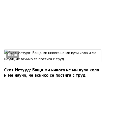
Екран
Скот Истууд: Баща ми никога не ми купи кола
и ме научи, че всичко се постига с труд