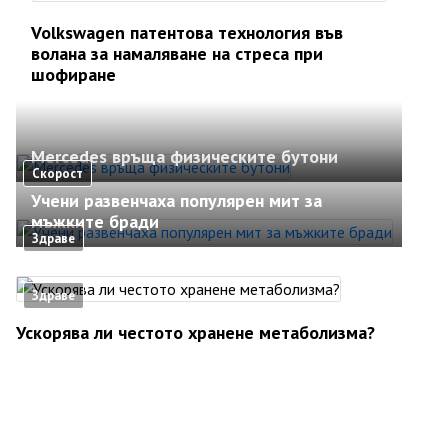
Volkswagen патентова технология във
волана за намаляване на стреса при
шофиране
Mercedes връща физическите бутони
Скорост
Учени развенчаха популярен мит за
мъжките бради
Здраве
Здраве
Ускорява ли честото хранене метаболизма?