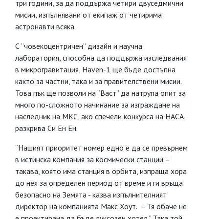
три години, за да поддържа четири двуседмични
мисии, изпълнявани от екипаж от четирима
астронавти всяка.
С “човекоцентричен” дизайн и научна
лаборатория, способна да поддържа изследвания
в микрогравитация, Haven-1 ще бъде достъпна
както за частни, така и за правителствени мисии.
Това пък ще позволи на “Васт” да натрупа опит за
много по-сложното начинание за изграждане на
наследник на МКС, ако спечели конкурса на НАСА,
разкрива Си Ен Ен.
“Нашият приоритет номер едно е да се превърнем
в истинска компания за космически станции –
такава, която има станция в орбита, изпраща хора
до нея за определен период от време и ги връща
безопасно на Земята - казва изпълнителният
директор на компанията Макс Хоут. – Тя обаче не
е проектирана да бъде луксозен хотел.” Така той