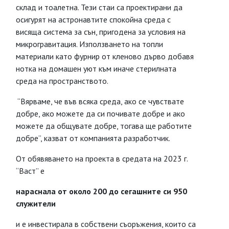
склад и тоалетна. Тези стаи са проектирани да
осигурят на астронавтите спокойна среда с
висяща система за сън, пригодена за условия на
микрогравитация. Използването на топли
материали като фурнир от кленово дърво добавя
нотка на домашен уют към иначе стерилната
среда на пространството.
“Вярваме, че във всяка среда, ако се чувствате
добре, ако можете да си почивате добре и ако
можете да общувате добре, тогава ще работите
добре”, казват от компанията разработчик.
От обявяването на проекта в средата на 2023 г.
“Васт” е
нараснала от около 200 до сегашните си 950
служители
и е инвестирала в собствени съоръжения, които са