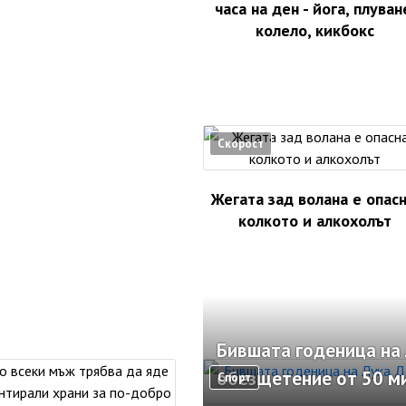
часа на ден - йога, плуван
колело, кикбокс
Скорост
Жегата зад волана е опасн
колкото и алкохолът
Бившата годеница на 
обезщетение от 50 м
Спорт