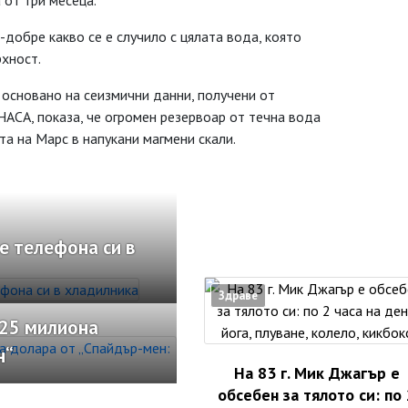
 от три месеца.
добре какво се е случило с цялата вода, която
рхност.
и основано на сеизмични данни, получени от
НАСА, показа, че огромен резервоар от течна вода
а на Марс в напукани магмени скали.
е телефона си в
Здраве
 25 милиона
н“
На 83 г. Мик Джагър е
обсебен за тялото си: по 