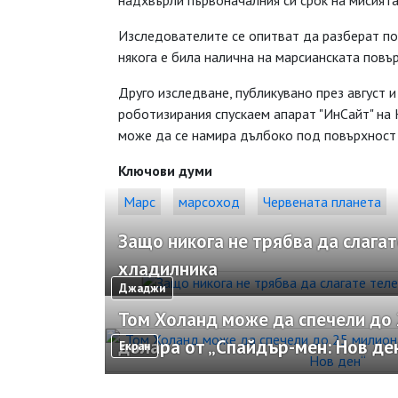
надхвърли първоначалния си срок на мисията
Изследователите се опитват да разберат по-
някога е била налична на марсианската повъ
Друго изследване, публикувано през август 
роботизирания спускаем апарат "ИнСайт" на 
може да се намира дълбоко под повърхностт
Ключови думи
Марс
марсоход
Червената планета
Защо никога не трябва да слагат
хладилника
Джаджи
Том Холанд може да спечели до
долара от „Спайдър-мен: Нов де
Екран