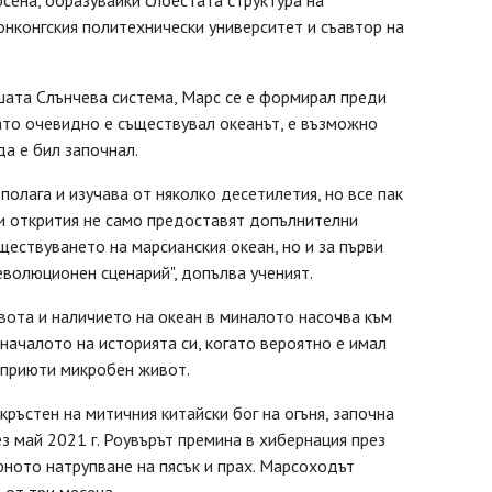
сена, образувайки слоестата структура на
онконгския политехнически университет и съавтор на
шата Слънчева система, Марс се е формирал преди
ато очевидно е съществувал океанът, е възможно
а е бил започнал.
полага и изучава от няколко десетилетия, но все пак
ези открития не само предоставят допълнителни
ществуването на марсианския океан, но и за първи
еволюционен сценарий", допълва ученият.
вота и наличието на океан в миналото насочва към
 началото на историята си, когато вероятно е имал
а приюти микробен живот.
 кръстен на митичния китайски бог на огъня, започна
з май 2021 г. Роувърът премина в хибернация през
ерното натрупване на пясък и прах. Марсоходът