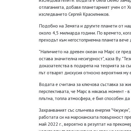
изследователите. Водата е била силно замър
отлаганията, добавя планетарният учен от Х
изследването Сергей Красилников.
Подобно на Земята и другите планети от на
около 4,5 милиарда години. По времето, ког
преходът към негостоприемна планета вече д
"Наличието на древен океан на Марс се пред
остава значителна несигурност", каза Ву. "Т
доказателства в подкрепа на теорията за съ
път отварят дискусия относно вероятния му 
Водата е считана за ключова съставка за жи
перспективата, че Марс в някакъв момент - в
плътна, топла атмосфера, е бил способен д
Захранваният със слънчева енергия "Чжужун",
работата си на марсианската повърхност пре
май 2022 г., вероятно в резултат на преком