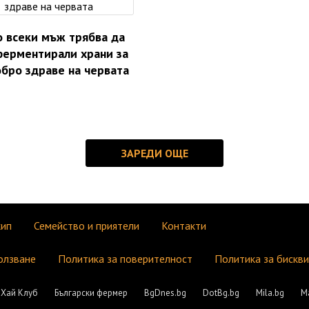
 всеки мъж трябва да
ферментирали храни за
бро здраве на червата
кип
Семейство и приятели
Контакти
олзване
Политика за поверителност
Политика за бискв
Хай Клуб
Български фермер
BgDnes.bg
DotBg.bg
Mila.bg
М