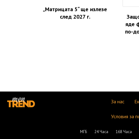
„Матрицата 5“ ще излезе
след 2027 г.
Защо
яде 
по-до
За нас
Е
Условия за п
МГБ
24 Часа
168 Часа