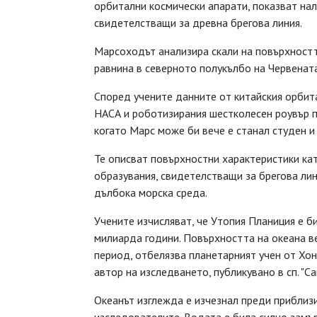
орбитални космически апарати, показват нал
свидетелстващи за древна брегова линия.
Марсоходът анализира скали на повърхността 
равнина в северното полукълбо на Червената
Според учените данните от китайския орбита
НАСА и роботизирания шестколесен роувър п
когато Марс може би вече е станал студен и 
Те описват повърхностни характеристики кат
образувания, свидетелстващи за брегова лини
дълбока морска среда.
Учените изчисляват, че Утопия Планиция е б
милиарда години. Повърхността на океана в
период, отбелязва планетарният учен от Хон
автор на изследването, публикувано в сп. "С
Океанът изглежда е изчезнал преди приблиз