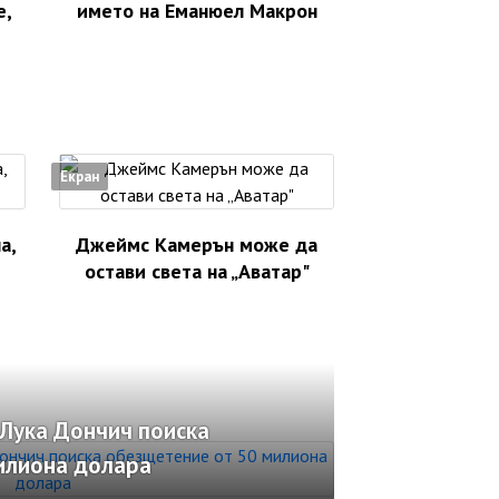
е,
името на Еманюел Макрон
Екран
а,
Джеймс Камерън може да
остави света на „Аватар"
Лука Дончич поиска
илиона долара