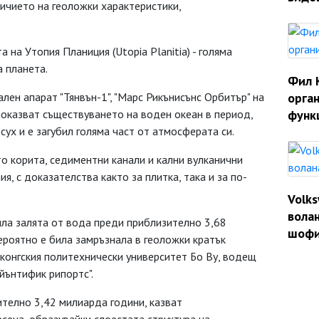
ичието на геоложки характеристики,
на Утопия Планиция (Utopia Planitia) - голяма
 планета.
Фил 
лен апарат "Тянвън-1", "Марс Рикънисънс Орбитър" на
орган
оказват съществуването на воден океан в период,
функ
сух и е загубил голяма част от атмосферата си.
о корита, седиментни канали и кални вулканични
я, с доказателства както за плитка, така и за по-
Volk
волан
ила залята от вода преди приблизително 3,68
шофи
ероятно е била замръзнала в геоложки кратък
конгския политехнически университет Бо Ву, водещ
айънтифик рипортс".
ително 3,42 милиарда години, казват