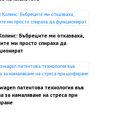
Колинс: Бъбреците ми отказваха,
ите ми просто спираха да
ционират
swagen патентова технология във
а за намаляване на стреса при
ране