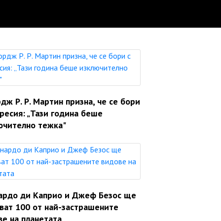
ж Р. Р. Мартин призна, че се бори
ресия: „Тази година беше
ючително тежка"
ардо ди Каприо и Джеф Безос ще
яват 100 от най-застрашените
ве на планетата