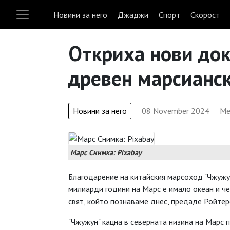
Новини за него
Джаджи
Спорт
Скорост
Откриха нови док
древен марсианск
Новини за него
08 November 2024
Me
Марс Снимка: Pixabay
Благодарение на китайския марсоход "Чжужун
милиарди години на Марс е имало океан и че
свят, който познаваме днес, предаде Ройтер
"Чжужун" кацна в северната низина на Марс п