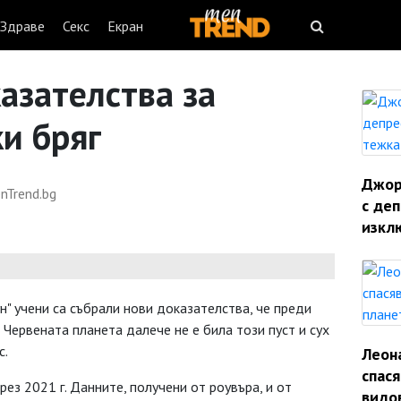
Здраве
Секс
Екран
азателства за
и бряг
Джорд
nTrend.bg
с деп
изкл
" учени са събрали нови доказателства, че преди
 Червената планета далече не е била този пуст и сух
с.
Леон
спас
рез 2021 г. Данните, получени от роувъра, и от
видо