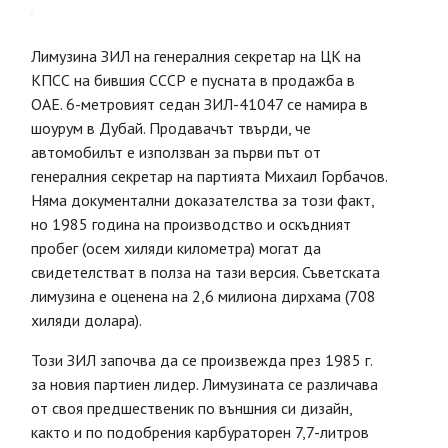
Лимузина ЗИЛ на генералния секретар на ЦК на
КПСС на бившия СССР е пусната в продажба в
ОАЕ. 6-метровият седан ЗИЛ-41047 се намира в
шоурум в Дубай. Продавачът твърди, че
автомобилът е използван за първи път от
генералния секретар на партията Михаил Горбачов.
Няма документални доказателства за този факт,
но 1985 година на производство и оскъдният
пробег (осем хиляди километра) могат да
свидетелстват в полза на тази версия. Съветската
лимузина е оценена на 2,6 милиона дирхама (708
хиляди долара).
Този ЗИЛ започва да се произвежда през 1985 г.
за новия партиен лидер. Лимузината се различава
от своя предшественик по външния си дизайн,
както и по подобрения карбураторен 7,7-литров