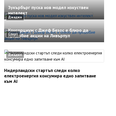
Зукърбърг пуска нов модел изкуствен
интелект
Джаджи
Консорциум с Джеф Безос е близо да
Спорт
придобие акции на Ливърпул
Джаджи
Нидерландски стартъп следи колко
електроенергия консумира едно запитване
към AI