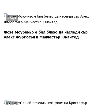
Спорт
Жозе Моуриньо е бил близо да наследи сър
Алекс Фъргюсън в Манчестър Юнайтед
Екран