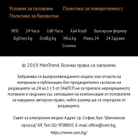
Условия за ползване
Политика за поверителност
Политика за бисквитки
МГБ
24 Часа
168 Часа
Хай Клуб
Български фермер
BgDnes.bg
DotBg.bg
Mila.bg
Мама 24
24 Здраве
Спомен
© 2019 MenTrend. Всички права са запазени.
Забранява се възпроизвеждането изцяло или отчасти на
материали и публикации, без предварително съгласие на
редакцията; чл.24 ал.1 т.5 от ЗАвПСП не се прилага; неразрешеното
ползване е свързано със заплащане на компенсация от ползвателя
за нарушено авторско право, чийто размер ще се определи от
редакцията.
Съвет за електронни медии: Адрес: гр. София, бул. "Шипченски
,
проход" 69, Тел: 02/ 9708810,
E-mail:
office@cem.bg
https://www.cem.bg/