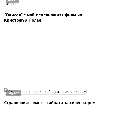
"Одисея" е най-печелившият филм на
Кристофър Нолан
Здраве
Страничният планк - тайната за силен корем