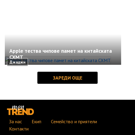
Apple тества чипове памет на китайската
CXMT
Джаджи
За нас
Екип
Семейство и приятели
Контакти