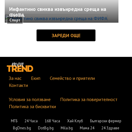
Инфантино свиква извънредна среща на
ФИФА
Спорт
За нас
Екип
Семейство и приятели
Контакти
Условия за ползване
Политика за поверителност
Политика за бисквитки
МГБ
24 Часа
168 Часа
Хай Клуб
Български фермер
BgDnes.bg
DotBg.bg
Mila.bg
Мама 24
24 Здраве