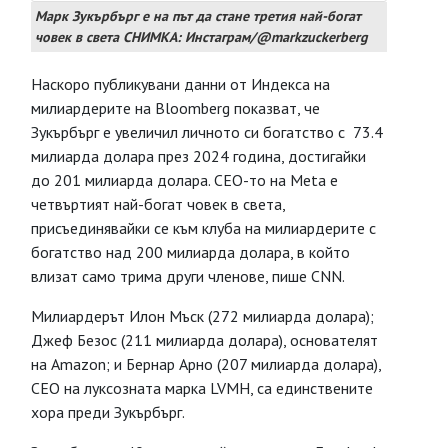
Марк Зукърбърг е на път да стане третия най-богат
човек в света СНИМКА: Инстаграм/@markzuckerberg
Наскоро публикувани данни от Индекса на
милиардерите на Bloomberg показват, че
Зукърбърг е увеличил личното си богатство с 73.4
милиарда долара през 2024 година, достигайки
до 201 милиарда долара. CEO-то на Meta е
четвъртият най-богат човек в света,
присъединявайки се към клуба на милиардерите с
богатство над 200 милиарда долара, в който
влизат само трима други членове, пише CNN.
Милиардерът Илон Мъск (272 милиарда долара);
Джеф Безос (211 милиарда долара), основателят
на Amazon; и Бернар Арно (207 милиарда долара),
CEO на луксозната марка LVMH, са единствените
хора преди Зукърбърг.