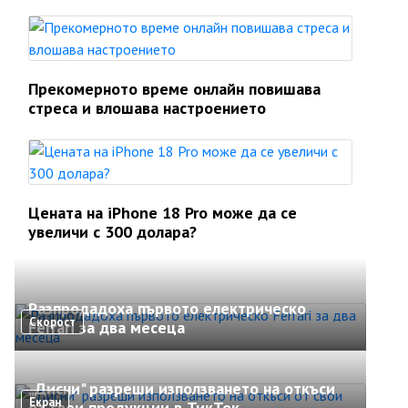
Прекомерното време онлайн повишава
стреса и влошава настроението
Цената на iPhone 18 Pro може да се
увеличи с 300 долара?
Разпродадоха първото електрическо
Скорост
Ferrari за два месеца
„Дисни" разреши използването на откъси
Екран
от свои продукции в ТикТок