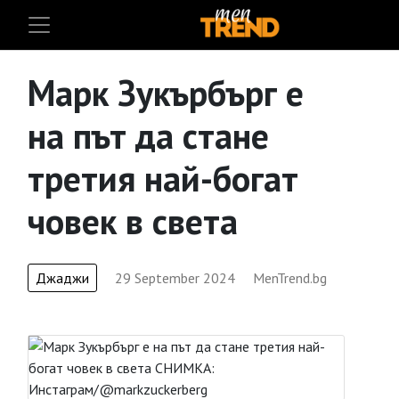
Марк Зукърбърг е
на път да стане
третия най-богат
човек в света
Джаджи
29 September 2024
MenTrend.bg