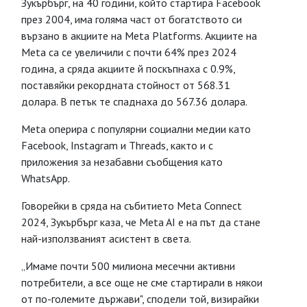
Зукърбърг, на 40 години, който стартира Facebook
през 2004, има голяма част от богатството си
вързано в акциите на Meta Platforms. Акциите на
Meta са се увеличили с почти 64% през 2024
година, а сряда акциите й поскъпнаха с 0.9%,
поставяйки рекордната стойност от 568.31
долара. В петък те спаднаха до 567.36 долара.
Meta оперира с популярни социални медии като
Facebook, Instagram и Threads, както и с
приложения за незабавни съобщения като
WhatsApp.
Говорейки в сряда на събитието Meta Connect
2024, Зукърбърг каза, че Meta AI е на път да стане
най-използваният асистент в света.
„Имаме почти 500 милиона месечни активни
потребители, а все още не сме стартирали в някои
от по-големите държави", сподели той, визирайки