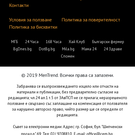
Контакти
Условия за ползване
Политика за поверителност
Политика за бисквитки
МГБ
24 Часа
168 Часа
Хай Клуб
Български фермер
BgDnes.bg
DotBg.bg
Mila.bg
Мама 24
24 Здраве
Спомен
© 2019 MenTrend. Всички права са запазени.
Забранява се възпроизвеждането изцяло или отчасти на
материали и публикации, без предварително съгласие на
редакцията; чл.24 ал.1 т.5 от ЗАвПСП не се прилага; неразрешеното
ползване е свързано със заплащане на компенсация от ползвателя
за нарушено авторско право, чийто размер ще се определи от
редакцията.
Съвет за електронни медии: Адрес: гр. София, бул. "Шипченски
,
проход" 69, Тел: 02/ 9708810,
E-mail:
office@cem.bg