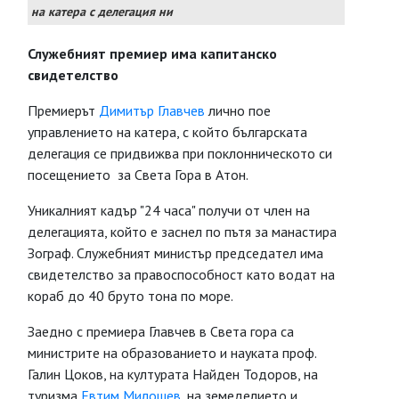
на катера с делегация ни
Служебният премиер има капитанско
свидетелство
Премиерът
Димитър Главчев
лично пое
управлението на катера, с който българската
делегация се придвижва при поклонническото си
посещението за Света Гора в Атон.
Уникалният кадър "24 часа" получи от член на
делегацията, който е заснел по пътя за манастира
Зограф. Служебният министър председател има
свидетелство за правоспособност като водат на
кораб до 40 бруто тона по море.
Заедно с премиера Главчев в Света гора са
министрите на образованието и науката проф.
Галин Цоков, на културата Найден Тодоров, на
туризма
Евтим Милошев
, на земеделието и