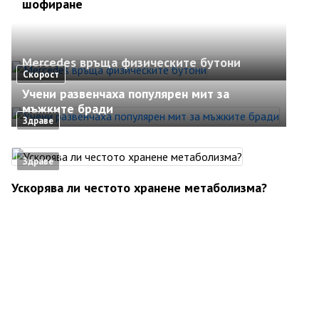
шофиране
Mercedes връща физическите бутони
Скорост
Учени развенчаха популярен мит за
мъжките бради
Здраве
Здраве
Ускорява ли честото хранене метаболизма?