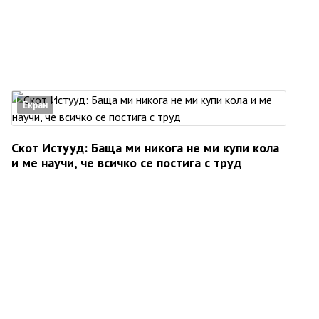
Екран
Скот Истууд: Баща ми никога не ми купи кола
и ме научи, че всичко се постига с труд