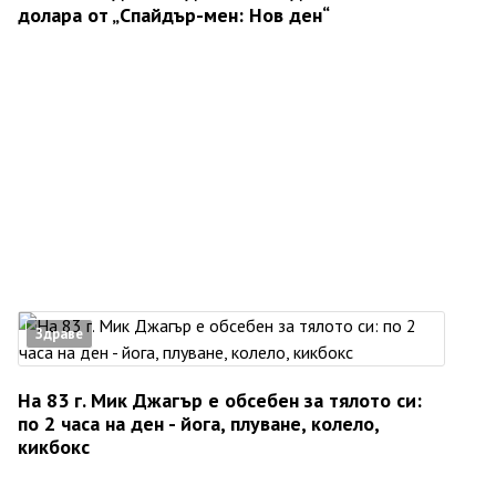
долара от „Спайдър-мен: Нов ден“
Здраве
На 83 г. Мик Джагър е обсебен за тялото си:
по 2 часа на ден - йога, плуване, колело,
кикбокс