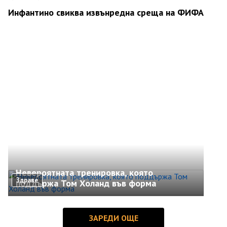
Инфантино свиква извънредна среща на ФИФА
Невероятната тренировка, която
Здраве
поддържа Том Холанд във форма