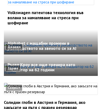
Volkswagen патентова технология във
волана за намаляване на стреса при
шофиране
Alphabet с мащабни промени в
Джаджи
ръководството на звеното си за AI
Ръсел Кроу все още тренира като
Здраве
гладиатор на 62 години
Скорост
Солидни глоби в Австрия и Германия, ако
закъсате на пътя с празен резервоар