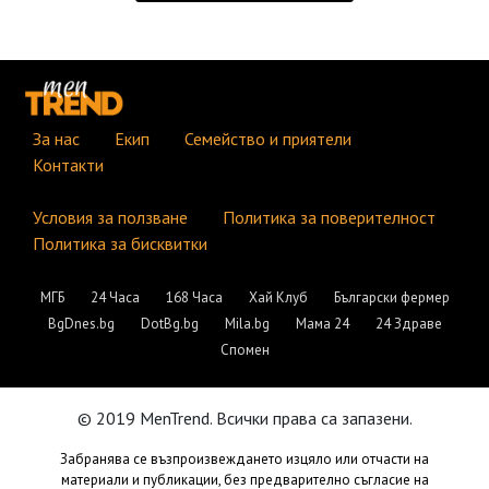
За нас
Екип
Семейство и приятели
Контакти
Условия за ползване
Политика за поверителност
Политика за бисквитки
МГБ
24 Часа
168 Часа
Хай Клуб
Български фермер
BgDnes.bg
DotBg.bg
Mila.bg
Мама 24
24 Здраве
Спомен
© 2019 MenTrend. Всички права са запазени.
Забранява се възпроизвеждането изцяло или отчасти на
материали и публикации, без предварително съгласие на