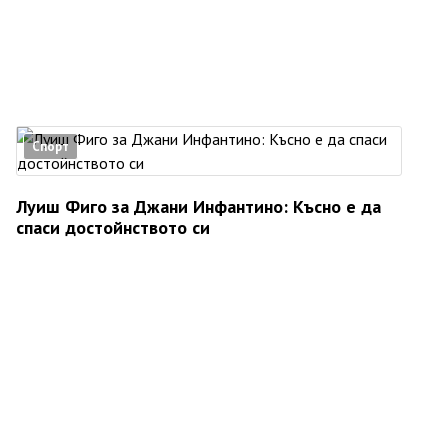
Спорт
Луиш Фиго за Джани Инфантино: Късно е да
спаси достойнството си