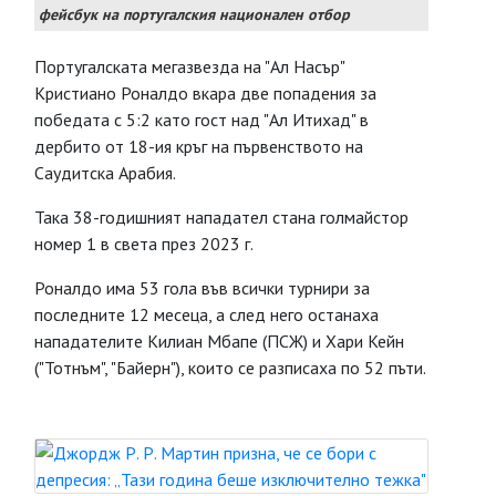
фейсбук на португалския национален отбор
Португалската мегазвезда на "Ал Насър"
Кристиано Роналдо вкара две попадения за
победата с 5:2 като гост над "Ал Итихад" в
дербито от 18-ия кръг на първенството на
Саудитска Арабия.
Така 38-годишният нападател стана голмайстор
номер 1 в света през 2023 г.
Роналдо има 53 гола във всички турнири за
последните 12 месеца, а след него останаха
нападателите Килиан Мбапе (ПСЖ) и Хари Кейн
("Тотнъм", "Байерн"), които се разписаха по 52 пъти.