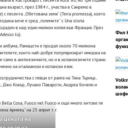
ивала в Кастрокаро с песента Rock '80, но три години
на възраст, през 1984 г., участва в Санремо в
 с песента „Обетована земя“ (Terra promessa), която
одина вече е сред „големите“ с Una storia
продаден в над един милион копия във Франция. През
Фил 
Adesso tu).
орган
ни албума, Рамацоти е продал около 70 милиона
функ
лнителите, които най-добре популяризират имиджа на
е само в англоезичните, но и в испаноезичите страни.
енно на италиански и испански език.
сътрудничества с певци от ранга на Тина Търнър,
Volk
с, Джо Кокър, Лучано Павароти, Андреа Бочели и
волан
шофи
u Bella Cosa, Fuoco nel Fuoco и още много хитове пя
ена Армеец“ на 25 април т. г.
а цената на
до края на