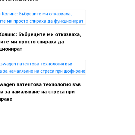
Колинс: Бъбреците ми отказваха,
ите ми просто спираха да
ционират
swagen патентова технология във
а за намаляване на стреса при
ране