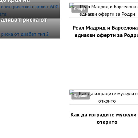
Спорт
аляват риска от
Реал Мадрид и Барселона
еднакви оферти за Родр
Здраве
Как да изградите мускули
открито