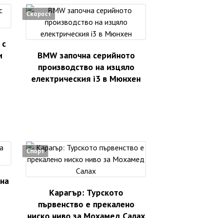
Скорост
 с
и
BMW започна серийното
производство на изцяло
електрическия i3 в Мюнхен
Спорт
 на
Карагър: Турското
първенство е прекалено
ниско ниво за Мохамед Салах