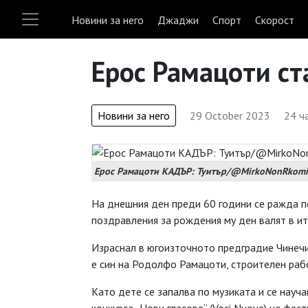
Новини за него
Джаджи
Спорт
Скорост
Ерос Рамацоти ст
Новини за него
29 October 2023
24 ч
Ерос Рамацоти КАДЪР: Туитър/@MirkoNonRkomi
На днешния ден преди 60 години се ражда п
поздравления за рождения му ден валят в ит
Израснал в югоизточното предградие Чинечи
е син на Родолфо Рамацоти, строителен раб
Като дете се запалва по музиката и се научав