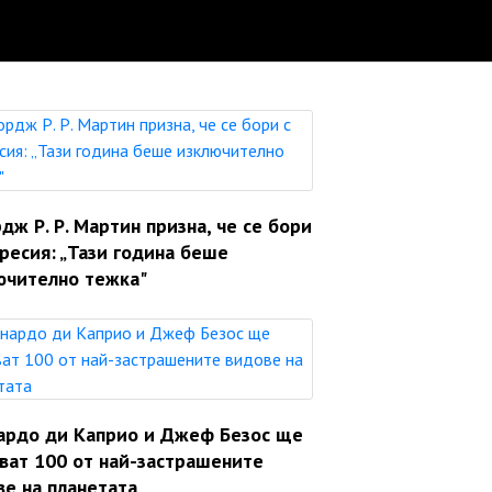
ж Р. Р. Мартин призна, че се бори
ресия: „Тази година беше
ючително тежка"
ардо ди Каприо и Джеф Безос ще
яват 100 от най-застрашените
ве на планетата