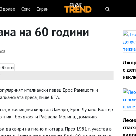
Здраве
Секс
Екран
ана на 60 години
аса
Джорд
с деп
изкл
опулярният италиански певец Ерос Рамацоти и
алианската преса, пише БТА.
та, в жилищния квартал Ламаро, Ерос Лучано Валтер
отник - бояджия, и Рафаела Молина, домакиня.
Леон
спас
а да свири на пиано и китара. През 1981 г. участва в
видо