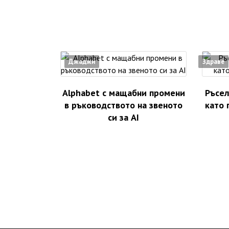
Джаджи
Здраве
Alphabet с мащабни промени
Ръсел
в ръководството на звеното
като 
си за AI