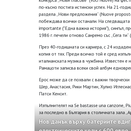
конкурса „Нови гласове“ (Voci Nuove) на фест
по-късно постига истински успех. На 21-годиш
раздела „Нови предложения“ (Nuove proposte)
побеждава всички останали. На следващата г
importante ("Eдна важна история"), сингъл, 
1986 г. печели отново Санремо със „Сега ти“ (
През 40-годишната си кариера, с 24 издаде
копия от тях. Преди всичко той е сред изпъ
италианската музика в чужбина. Известен е н
Рамацоти записва всеки свой албум едноврем
Ерос може да се похвали с важни творчески 
Шер, Анастасия, Рики Мартин, Хулио Иглесиа
Патси Кенсит.
Изпълнителят на Se bastasse una canzone, Pi
за последно в България в столичната зала „Ар
Нов данък върху батериите вдиг
електрическите коли с 600 евро 