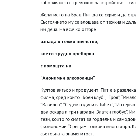
заболяването “тревожно разстройство” - сил
Желанието на Брад Пит да се скрие и да стр
Състоянието му се влошава от тежкия и дълъ
им деца. На всичко отгоре
изпада в тежко пиянство,
което трудно преборва
с помощта на
“Анонимни алкохолици”
Култов актьор и продуцент, Пит е в развлек
филма, сред които “Боен клуб”, “Троя”, “Има
“Вавилон”, “Седем години в Тибет”, “Интервю
два оскара и три награди “Златен глобус”. И
тези, които го смятат за горделив и самодов
физиономии. “Срещам толкова много хора. Как
световната знаменитост.