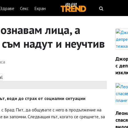
Здраве
Секс
Екран
познавам лица, а
 съм надут и неучтив
Джорд
аса
с деп
изкл
ът, води до страх от социални ситуации
е с Брад Пит, да общувате с него в продължение на
Леон
ще ви запомни. Следващия път, когато се срещнете, за
спас
видо