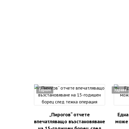
Здраве
Здраве
„Пирогов“ отчете
Една
впечатляващо възстановяване
може 
на 15-годишен борец след