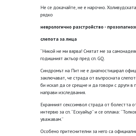
Не се докачайте, не е нарочно. Холивудскат
рядко
неврологично разстройство - прозопагнози
слепота за лица
“Никой не ми вярва! Смятат ме за самонадеян
годишният актьор пред сп. GQ.
Синдромът на Пит не е диагностицирал офиц
заключават, че страда от въпросната слепота
би искал да се срещне и да говори с други 
направи изследвания.
Екранният секссимвол страда от болестта от 
интервю за сп. “Ескуайър” и се оплака: “Толк
уважавам.”
Особено притеснителни за него са официални