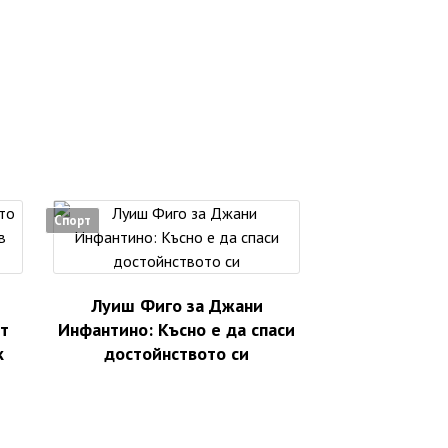
Спорт
Луиш Фиго за Джани
т
Инфантино: Късно е да спаси
к
достойнството си