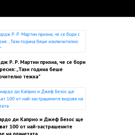
ж Р. Р. Мартин призна, че се бори
ресия: „Тази година беше
ючително тежка"
ардо ди Каприо и Джеф Безос ще
яват 100 от най-застрашените
ве на планетата