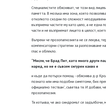
Специалистите обясняват, че този вид лицев
паметта. В мозъка има зона, която позволяв
отколкото сходни по сложност неодушевени 
възприема частите му като цяло, а не една 
части и не възприемат лицето в цялост, коет
Въпреки че прозопагнозията не се лекува, т
компенсаторни стратегии за разпознаване на
глас и облекло.
“Мисля, че Брад Пит, като много други п
наред, но не е съвсем сигурен какво е
и къде да потърси помощ - обяснява д-р Крол.
познато или има подобни симптоми, бих пре
официално тестван”, съветва тя. И добавя, ч
прозопагнозия.
Тя изтъква, че ако синдромът се задълбочи,