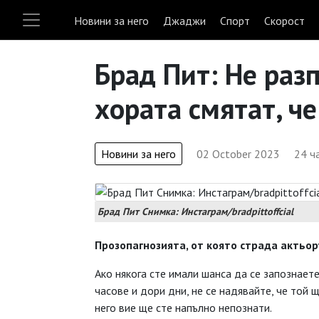
Новини за него
Джаджи
Спорт
Скорост
Брад Пит: Не раз
хората смятат, че
Новини за него
02 October 2023
24 ч
Брад Пит Снимка: Инстаграм/bradpittoffcial
Прозопагнозията, от която страда актьор
Ако някога сте имали шанса да се запознает
часове и дори дни, не се надявайте, че той 
него вие ще сте напълно непознати.