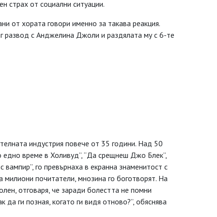
ен страх от социални ситуации.
ани от хората говори именно за такава реакция.
г развод с Анджелина Джоли и раздялата му с 6-те
ателната индустрия повече от 35 години. Над 50
ло едно време в Холивуд”, “Да срещнеш Джо Блек”,
 с вампир”, го превърнаха в екранна знаменитост с
ма милиони почитатели, мнозина го боготворят. На
олен, отговаря, че заради болестта не помни
 да ги позная, когато ги видя отново?”, обяснява