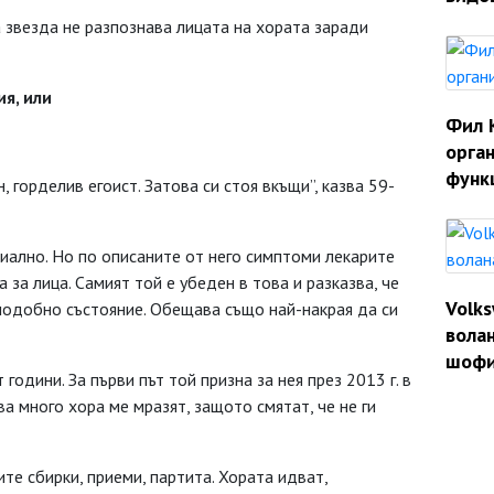
а звезда не разпознава лицата на хората заради
я, или
Фил 
орган
функ
, горделив егоист. Затова си стоя вкъщи”, казва 59-
иално. Но по описаните от него симптоми лекарите
 за лица. Самият той е убеден в това и разказва, че
Volk
в подобно състояние. Обещава също най-накрая да си
волан
шофи
години. За първи път той призна за нея през 2013 г. в
ова много хора ме мразят, защото смятат, че не ги
те сбирки, приеми, партита. Хората идват,