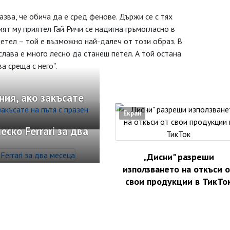
зва, че обича да е сред фенове. Държи се с тях
ят му приятел Гай Ричи се надигна гръмогласно в
петел – той е възможно най-далеч от този образ. В
слава е много лесно да станеш петел. А той остана
а среща с него”.
ния, ако закъсате
Екран
ко Ferrari за два
„Дисни" разреши
използването на откъси о
свои продукции в ТикТо