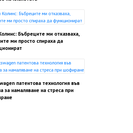
Колинс: Бъбреците ми отказваха,
ите ми просто спираха да
ционират
swagen патентова технология във
а за намаляване на стреса при
ране