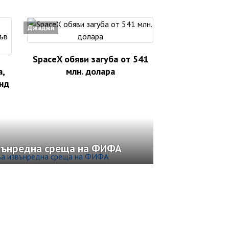
Джаджи
SpaceX обяви загуба от 541
а,
млн. долара
нд
вънредна среща на ФИФА