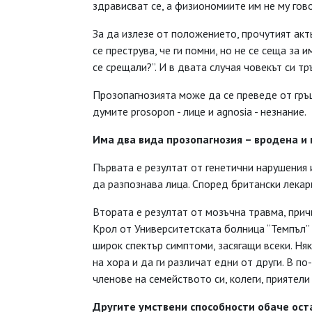
здрависват се, а физиономиите им не му гов
За да излезе от положението, прочутият акт
се преструва, че ги помни, но не се сеща за 
се срещали?”. И в двата случая човекът си тр
Прозопагнозията може да се преведе от гръц
думите prosopon - лице и agnosia - незнание.
Има два вида прозопагнозия – вродена и
Първата е резултат от генетични нарушения 
да разпознава лица. Според британски лекари
Втората е резултат от мозъчна травма, прич
Крол от Университетската болница “Темпъл”
широк спектър симптоми, засягащи всеки. Ня
на хора и да ги различат едни от други. В 
членове на семейството си, колеги, приятели
Другите умствени способности
обаче ост