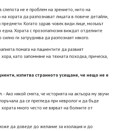
а слепота не е проблем на зрението, нито на
а на хората да разпознават лицата в повече детайли,
предмети. Когато здрав човек види лице, мозъкът
по една. Хората с прозопагнозия виждат отделните
о силно ги затруднява да разпознаят някого.
ерапията помага на пациентите да развият
 хора, като запомняне на тяхната походка, прическа,
ациенти, изпитва странното усещане, че нещо не е
 - Ако някой смята, че историята на актьора му звучи
поръчалa да се прегледа при невролог и да бъде
е хората много често не вярват на болните от
 може да доведе до желание за изолация и до