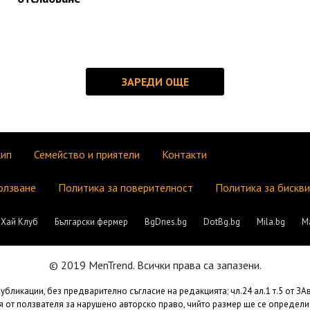
кип
Семейство и приятели
Контакти
олзване
Политика за поверителност
Политика за бискв
Хай Клуб
Български фермер
BgDnes.bg
DotBg.bg
Mila.bg
М
© 2019 MenTrend. Всички права са запазени.
бликации, без предварително съгласие на редакцията; чл.24 ал.1 т.5 от З
 от ползвателя за нарушено авторско право, чийто размер ще се определи