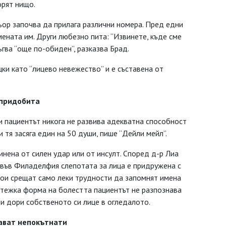
орят нищо.
ьор започва да прилага различни номера. Пред едни
имената им. Други любезно пита: “Извинете, къде сме
ъгва “още по-обиден”, разказва Брад.
ки като “лицево невежество” и е съставена от
 придобита
и пациентът никога не развива адекватна способност
 тя засяга един на 50 души, пише “Дейли мейл”.
инена от силен удар или от инсулт. Според д-р Лиа
 във Филаделфия слепотата за лица е придружена с
кои срещат само леки трудности да запомнят имена
по-тежка форма на болестта пациентът не разпознава
 и дори собственото си лице в огледалото.
ават непокътнати