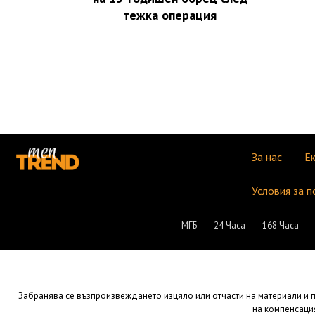
тежка операция
За нас
Е
Условия за п
МГБ
24 Часа
168 Часа
Забранява се възпроизвеждането изцяло или отчасти на материали и пу
на компенсация