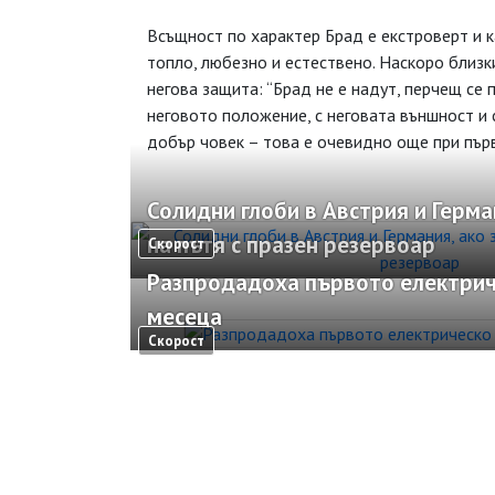
Всъщност по характер Брад е екстроверт и ка
топло, любезно и естествено. Наскоро близки
негова защита: “Брад не е надут, перчещ се 
неговото положение, с неговата външност и 
добър човек – това е очевидно още при първ
Солидни глоби в Австрия и Герма
на пътя с празен резервоар
Скорост
Разпродадоха първото електричес
месеца
Скорост