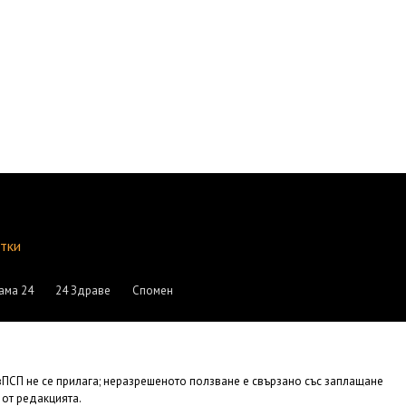
итки
ама 24
24 Здраве
Спомен
АвПСП не се прилага; неразрешеното ползване е свързано със заплащане
 от редакцията.