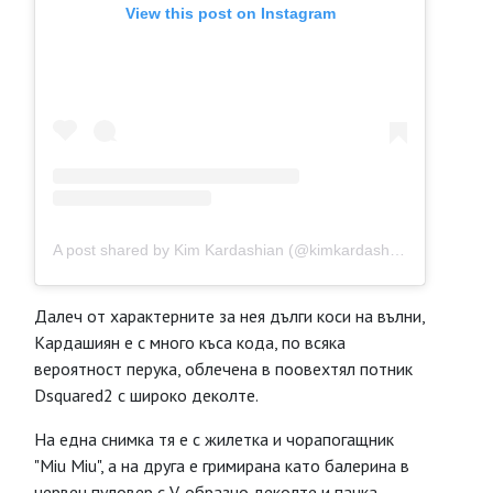
View this post on Instagram
A post shared by Kim Kardashian (@kimkardashian)
Далеч от характерните за нея дълги коси на вълни,
Кардашиян е с много къса кода, по всяка
вероятност перука, облечена в поовехтял потник
Dsquared2 с широко деколте.
На една снимка тя е с жилетка и чорапогащник
"Miu Miu", а на друга е гримирана като балерина в
червен пуловер с V-образно деколте и пачка