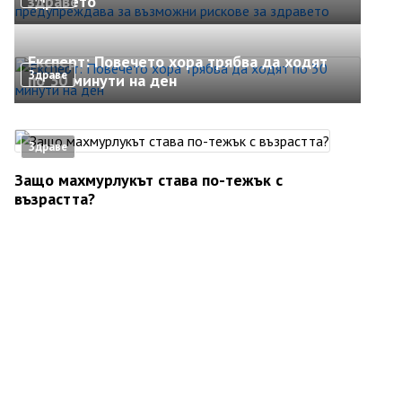
здравето
Експерт: Повечето хора трябва да ходят
Здраве
по 30 минути на ден
Здраве
Защо махмурлукът става по-тежък с
възрастта?