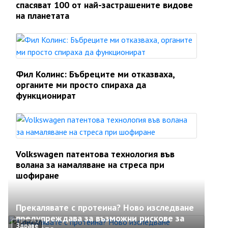
спасяват 100 от най-застрашените видове
на планетата
Фил Колинс: Бъбреците ми отказваха,
органите ми просто спираха да
функционират
Volkswagen патентова технология във
волана за намаляване на стреса при
шофиране
Прекалявате с протеина? Ново изследване
предупреждава за възможни рискове за
Здраве