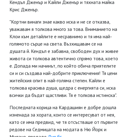
Кендъл Дженър и Кайли Дженър и тяхната майка
Крис Дженър.
"Кортни винаги знае какво иска и не се отказва,
уважавам я толкова много за това. Вниманието на
Клои към детайлите е несравнимо и тя има най-
голямото сърце на света. Възхищавам се на
душата й. Кендъл е забавна, свободен дух и живее
живота си толкова автентично спрямо това, което
е. Допада ми начинът, по който обича приятелите
си и си създава най-добрите приключения! Тя цени
житейския опит в най-голяма степен. Кайли е
толкова красива душа, щедра с енергията си, иска
всички да бъдат щастливи. Тя е толкова истинска".
Последната корица на Кардашиян е добре дошла
изненада за хората, които се интересуват от нея,
като се има предвид, че тя отсъстваше от първите
редове на Седмицата на модата в Ню Йорк и
Милано, предаде
Дир.бг
.