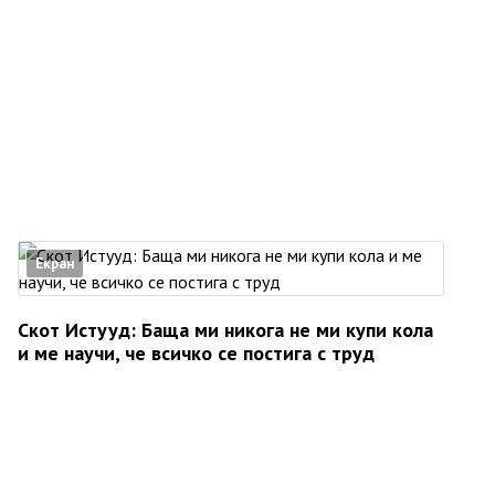
Екран
Скот Истууд: Баща ми никога не ми купи кола
и ме научи, че всичко се постига с труд