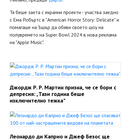
Тя беше заета с екранни проекти - участва заедно
с Ема Робъртс в "American Horror Story: Delicate" и
помагаше на Ъшър да обяви своето шоу на
полувремето на Super Bowl 2024 в нова реклама
на "Apple Music".
Джордж Р. Р. Мартин призна, че се бори с
депресия: „Тази година беше
изключително тежка"
Леонардо ди Каприо и Джеф Безос ще