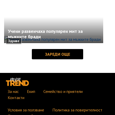
Учени развенчаха популярен мит за
мъжките бради
Здраве
За нас
Екип
Семейство и приятели
Контакти
Условия за ползване
Политика за поверителност