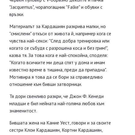
"Jacquemus", чорапогащник "Falke" и обувки с
връзки.
Материалът за Кардашиян разкрива малки, но
"смислени" откъси от живота й, например кога се
чувства най-секси: "След добра тренировка или
когато се събудя с разрошена коса и без грим!",
казва тя. За това кога е най-спокойна, споделя:
"Когато всичките ми деца спят у дома и имам
известно време в тишина, преди да припадна".
Мотивира я това да се бори за справедливо
отношение към бивши затворници.
Тя дори свенливо разкри, че Джон Ф. Кенеди
младши е бил нейната най-голяма любов към
знаменитост.
Бившата жена на Кание Уест, говори и за своите
сестри Клои Кардашиян, Кортни Кардашиян,