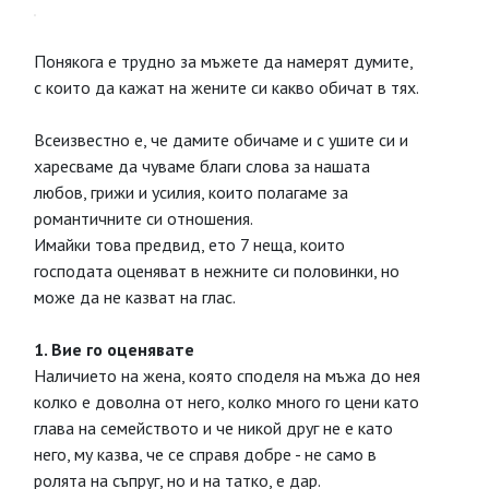
Понякога е трудно за мъжете да намерят думите,
с които да кажат на жените си какво обичат в тях.
Всеизвестно е, че дамите обичаме и с ушите си и
харесваме да чуваме благи слова за нашата
любов, грижи и усилия, които полагаме за
романтичните си отношения.
Имайки това предвид, ето 7 неща, които
господата оценяват в нежните си половинки, но
може да не казват на глас.
1. Вие го оценявате
Наличието на жена, която споделя на мъжа до нея
колко е доволна от него, колко много го цени като
глава на семейството и че никой друг не е като
него, му казва, че се справя добре - не само в
ролята на съпруг, но и на татко, е дар.