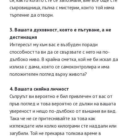
си, както когато сте се запознали, вие все още сте
съкровищница, пълна с мистерии, които той няма
търпение да отвори.
3. Вашата духовност, която е пътуване, а не
дестинация
Интересът му към вас е възбуден поради
способността ви да се свързвате с него на по-
дълбоко ниво. В крайна сметка, кой не би искал да
излиза с дама, която се самоконтролира и има
положителен поглед върху живота?
4. Вашата сияйна личност
Съпругът ви вероятно е бил привлечен от вас от
пръв поглед и това вероятно се дължи на вашата
увереност и нещо по-дълбоко от външния ви вид.
Така че не се притеснявайте за това как
изглеждате или колко килограми сте наддали или
загубили. Той не прекарва толкова време в