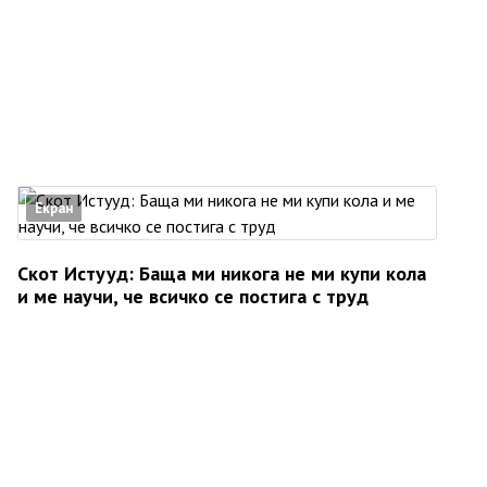
Екран
Скот Истууд: Баща ми никога не ми купи кола
и ме научи, че всичко се постига с труд