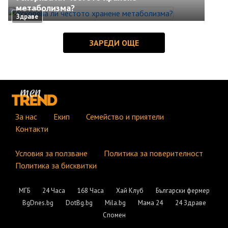
метаболизма?
Здраве
За нас
Екип
Семейство и приятели
Контакти
Условия за ползване
Политика за поверителност
Политика за бисквитки
МГБ
24 Часа
168 Часа
Хай Клуб
Български фермер
BgDnes.bg
DotBg.bg
Mila.bg
Мама 24
24 Здраве
Спомен