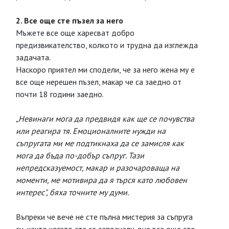
2. Все още сте пъзел за него
Мъжете все още харесват добро
предизвикателство, колкото и трудна да изглежда
задачата.
Наскоро приятел ми сподели, че за него жена му е
все още нерешен пъзел, макар че са заедно от
почти 18 години заедно.
„Невинаги мога да предвидя как ще се почувства
или реагира тя. Емоционалните нужди на
съпругата ми ме подтикнаха да се замисля как
мога да бъда по-добър съпруг. Тази
непредсказуемост, макар и разочароваща на
моменти, ме мотивира да я търся като любовен
интерес", бяха точните му думи.
Въпреки че вече не сте пълна мистерия за съпруга