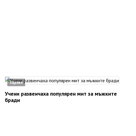
Здраве
Учени развенчаха популярен мит за мъжките
бради