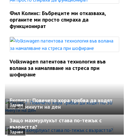
Фил Колинс: Бъбреците ми отказваха,
органите ми просто спираха да
функционират
Volkswagen патентова технология във
волана за намаляване на стреса при
шофиране
Експерт: Повечето хора трябва да ходят
Здраве
по 30 минути на ден
Защо махмурлукът става по-тежък с
възрастта?
Здраве