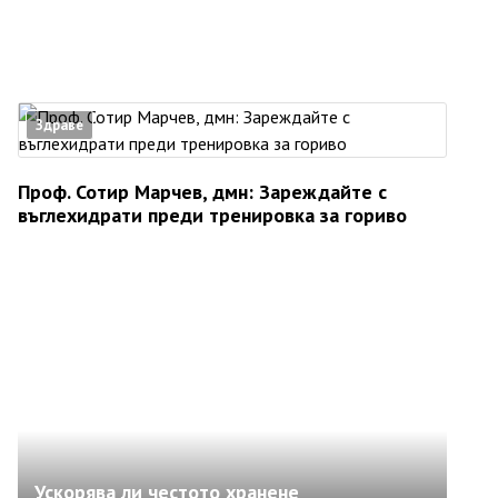
Здраве
Проф. Сотир Марчев, дмн: Зареждайте с
въглехидрати преди тренировка за гориво
Ускорява ли честото хранене