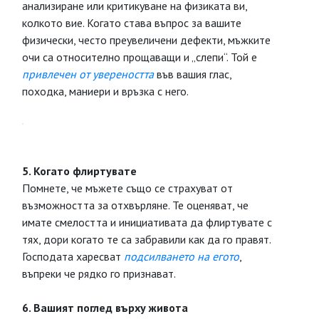
анализиране или критикуване на физиката ви,
колкото вие. Когато става въпрос за вашите
физически, често преувеличени дефекти, мъжките
очи са относително прощаващи и „слепи“. Той е
привлечен от увереността
във вашия глас,
походка, маниери и връзка с него.
5. Когато флиртувате
Помнете, че мъжете също се страхуват от
възможността за отхвърляне. Те оценяват, че
имате смелостта и инициативата да флиртувате с
тях, дори когато те са забравили как да го правят.
Господата харесват
подсилването на егото
,
въпреки че рядко го признават.
6. Вашият поглед върху живота