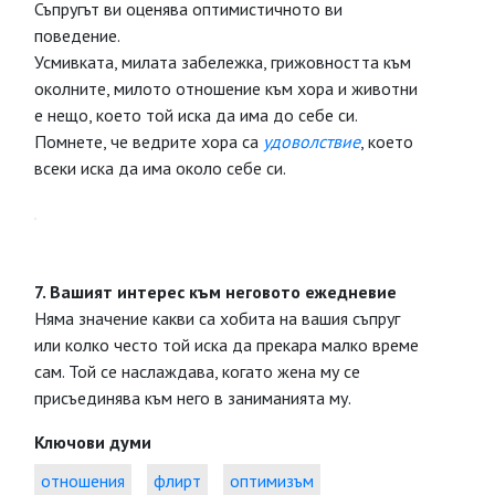
Съпругът ви оценява оптимистичното ви
поведение.
Усмивката, милата забележка, грижовността към
околните, милото отношение към хора и животни
е нещо, което той иска да има до себе си.
Помнете, че ведрите хора са
удоволствие
, което
всеки иска да има около себе си.
7. Вашият интерес към неговото ежедневие
Няма значение какви са хобита на вашия съпруг
или колко често той иска да прекара малко време
сам. Той се наслаждава, когато жена му се
присъединява към него в заниманията му.
Ключови думи
отношения
флирт
оптимизъм