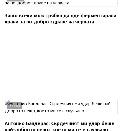
Защо всеки мъж трябва да яде ферментирали
храни за по-добро здраве на червата
Екран
Антонио Бандерас: Сърдечният ми удар беше
най-доброто нещо, което ми се е случвало