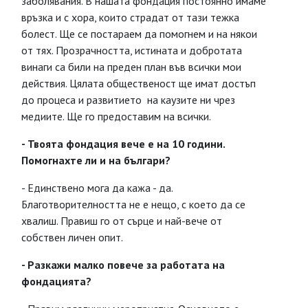
заболявания. В нашата фондация постоянно имаме
връзка и с хора, които страдат от тази тежка
болест. Ще се постараем да помогнем и на някои
от тях. Прозрачността, истината и добротата
винаги са били на преден план във всички мои
действия. Цялата общественост ще имат достъп
до процеса и развитието на каузите ни чрез
медиите. Ще го предоставим на всички.
- Твоята фондация вече е на 10 години.
Помогнахте ли и на българи?
- Единствено мога да кажа - да.
Благотворителността не е нещо, с което да се
хвалиш. Правиш го от сърце и най-вече от
собствен личен опит.
- Разкажи малко повече за работата на
фондацията?