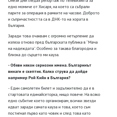
Онези дни гледах репортаж по телевизията за
едно момиче от Хисаря, на което са събрали
парите за операция в рамките на часове. Доброто
и съпричастността са в ДНК-то на хората в
България.
Заради това очаквам с огромно нетърпение да
изляза отново пред българската публика в “Мача
на надеждата”. Особено за такава благородна и
близка до сърцето ми кауза.
- Обяви някои сериозни имена. Българинът
винаги е скептик. Колко струва да дойде
например Рой Кийн в България?
- Един самолетен билет и задължително да е в
стартовата единайсеторка, нищо повече. На всяко
едно събитие което организирам, всички звезди
идват заради самата кауза и това, което съм
постигнал първо като човек и след това като