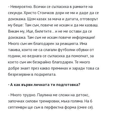
- Невероятно. Всички се съгласиха в рамките на
секунди. Христо Стоичков дори не ми и даде да се
доизкажа. Щом казах за мача и датата, отговорът
му беше: Там съм, повече не искам и да ми казваш.
Викам му, Ице, билетите… и не ме остави да се
доизкажа. Там съм не искам повече информация!
Много съм им благодарен за реакцията. Има
такива, които не са слагали футболни обувки от
години, но веднага се съгласиха да помогнат, за
което съм им безкрайно благодарен. Те много
добре знаят през какво преминах и заради това са
безрезервни в подкрепата.
- А как върви личната ти подготовка?
- Много трудно. Паулина ме сложи на детокс,
започнах силови тренировки, мъка голяма. На 6
септември ще съм в перфектна форма (смее се).