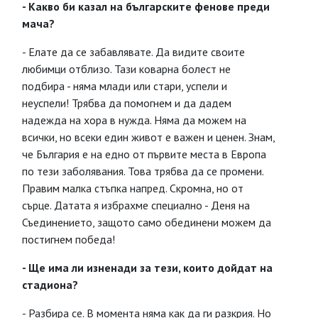
- Какво би казал на българските фенове преди
мача?
- Елате да се забавлявате. Да видите своите
любимци отблизо. Тази коварна болест не
подбира - няма млади или стари, успели и
неуспели! Трябва да помогнем и да дадем
надежда на хора в нужда. Няма да можем на
всички, но всеки един живот е важен и ценен. Знам,
че България е на едно от първите места в Европа
по тези заболявания. Това трябва да се промени.
Правим малка стъпка напред. Скромна, но от
сърце. Датата я избрахме специално - Деня на
Съединението, защото само обединени можем да
постигнем победа!
- Ще има ли изненади за тези, които дойдат на
стадиона?
- Разбира се. В момента няма как да ги разкрия. Но