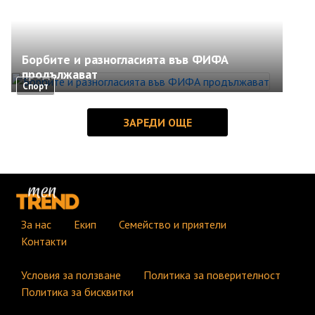
Борбите и разногласията във ФИФА
продължават
Спорт
За нас
Екип
Семейство и приятели
Контакти
Условия за ползване
Политика за поверителност
Политика за бисквитки