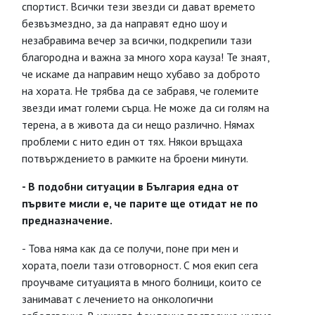
спортист. Всички тези звезди си дават времето
безвъзмездно, за да направят едно шоу и
незабравима вечер за всички, подкрепили тази
благородна и важна за много хора кауза! Те знаят,
че искаме да направим нещо хубаво за доброто
на хората. Не трябва да се забравя, че големите
звезди имат големи сърца. Не може да си голям на
терена, а в живота да си нещо различно. Нямах
проблеми с нито един от тях. Някои връщаха
потвърждението в рамките на броени минути.
- В подобни ситуации в България една от
първите мисли е, че парите ще отидат не по
предназначение.
- Това няма как да се получи, поне при мен и
хората, поели тази отговорност. С моя екип сега
проучваме ситуацията в много болници, които се
занимават с лечението на онкологични