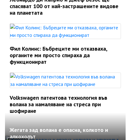
спасяват 100 от най-застрашените видове
на планетата
Фил Колинс: Бъбреците ми отказваха,
органите ми просто спираха да
функционират
Volkswagen патентова технология във
волана за намаляване на стреса при
шофиране
Жегата зад волана е опасна, колкото и
алкохолът