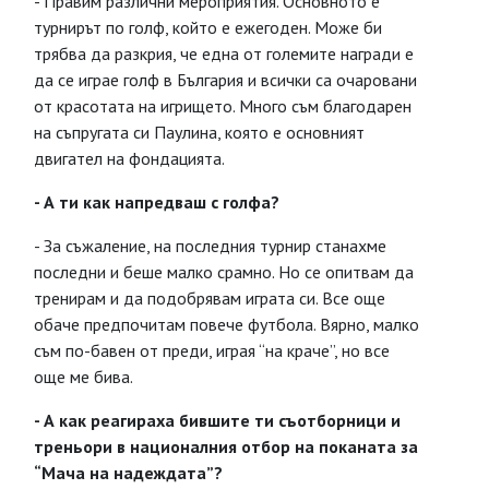
- Правим различни мероприятия. Основното е
турнирът по голф, който е ежегоден. Може би
трябва да разкрия, че една от големите награди е
да се играе голф в България и всички са очаровани
от красотата на игрището. Много съм благодарен
на съпругата си Паулина, която е основният
двигател на фондацията.
- А ти как напредваш с голфа?
- За съжаление, на последния турнир станахме
последни и беше малко срамно. Но се опитвам да
тренирам и да подобрявам играта си. Все още
обаче предпочитам повече футбола. Вярно, малко
съм по-бавен от преди, играя “на краче”, но все
още ме бива.
- А как реагираха бившите ти съотборници и
треньори в националния отбор на поканата за
“Мача на надеждата”?