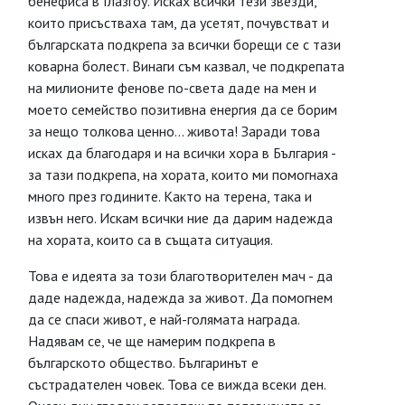
бенефиса в Глазгоу. Исках всички тези звезди,
които присъстваха там, да усетят, почувстват и
българската подкрепа за всички борещи се с тази
коварна болест. Винаги съм казвал, че подкрепата
на милионите фенове по-света даде на мен и
моето семейство позитивна енергия да се борим
за нещо толкова ценно… живота! Заради това
исках да благодаря и на всички хора в България -
за тази подкрепа, на хората, които ми помогнаха
много през годините. Както на терена, така и
извън него. Искам всички ние да дарим надежда
на хората, които са в същата ситуация.
Това е идеята за този благотворителен мач - да
даде надежда, надежда за живот. Да помогнем
да се спаси живот, е най-голямата награда.
Надявам се, че ще намерим подкрепа в
българското общество. Българинът е
състрадателен човек. Това се вижда всеки ден.