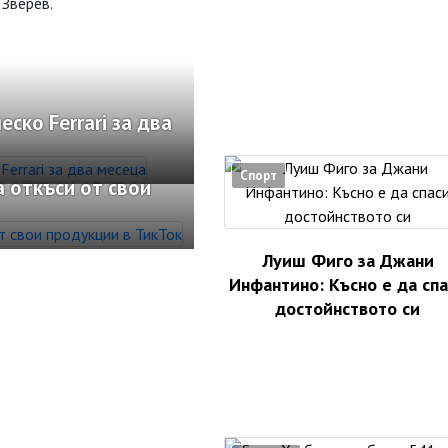
 Зверев.
ко Ferrari за два
Спорт
 откъси от свои
Луиш Фиго за Джани
Инфантино: Късно е да сп
достойнството си