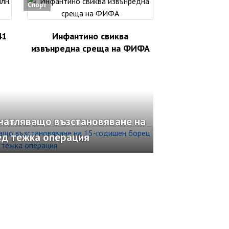
Спорт
41
Инфантино свиква
извънредна среща на ФИФА
ечатляващо възстановяване на
ед тежка операция