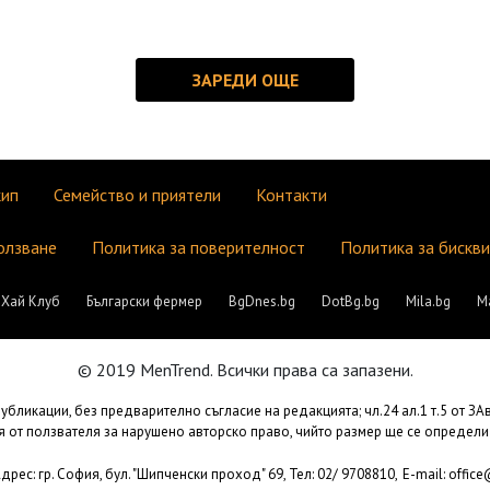
кип
Семейство и приятели
Контакти
олзване
Политика за поверителност
Политика за бискв
Хай Клуб
Български фермер
BgDnes.bg
DotBg.bg
Mila.bg
М
© 2019 MenTrend. Всички права са запазени.
бликации, без предварително съгласие на редакцията; чл.24 ал.1 т.5 от З
 от ползвателя за нарушено авторско право, чийто размер ще се определи
рес: гр. София, бул. "Шипченски проход" 69, Тел: 02/ 9708810,
E-mail:
offic