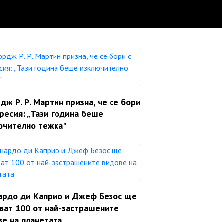
ж Р. Р. Мартин призна, че се бори
ресия: „Тази година беше
ючително тежка"
ардо ди Каприо и Джеф Безос ще
яват 100 от най-застрашените
ве на планетата