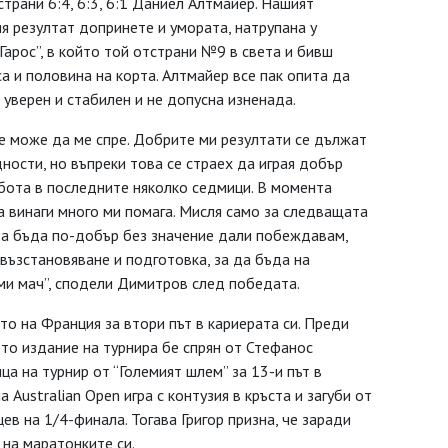
трани 6:4, 6:3, 6:1 Даниел Алтмайер. Нашият
ия резултат допринете и умората, натрупана у
Гарос”, в който той отстрани №9 в света и бивш
а и половина на корта. Алтмайер все пак опита да
уверен и стабилен и не допусна изненада.
не може да ме спре. Добрите ми резултати се дължат
ности, но въпреки това се страех да играя добър
абота в последните няколко седмици. В момента
ва винаги много ми помага. Мисля само за следващата
 да бъда по-добър без значение дали побеждавам,
 възстановяване и подготовка, за да бъда на
ми мач”, сподели Димитров след победата.
то на Франция за втори път в кариерата си. Преди
ното издание на турнира бе спрян от Стефанос
ца на турнир от “Големият шлем” за 13-и път в
на Australian Open игра с контузия в кръста и загуби от
в на 1/4-финала. Тогава Григор призна, че заради
 на маратонките си.