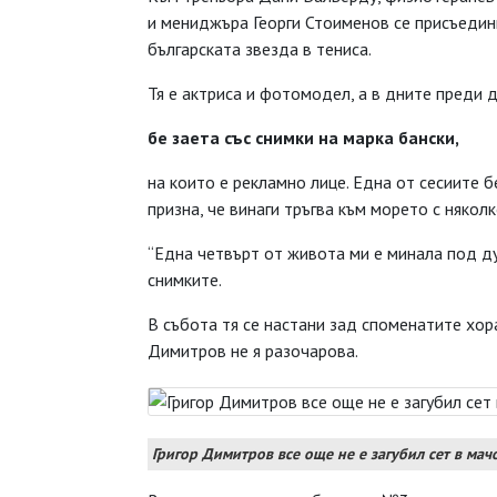
и мениджъра Георги Стоименов се присъедини
българската звезда в тениса.
Тя е актриса и фотомодел, а в дните преди 
бе заета със снимки на марка бански,
на които е рекламно лице. Една от сесиите 
призна, че винаги тръгва към морето с някол
“Една четвърт от живота ми е минала под ду
снимките.
В събота тя се настани зад споменатите хора
Димитров не я разочарова.
Григор Димитров все още не е загубил сет в мачо