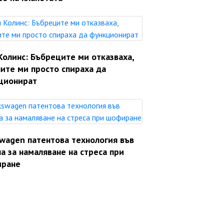
Колинс: Бъбреците ми отказваха,
ите ми просто спираха да
ционират
swagen патентова технология във
а за намаляване на стреса при
ране