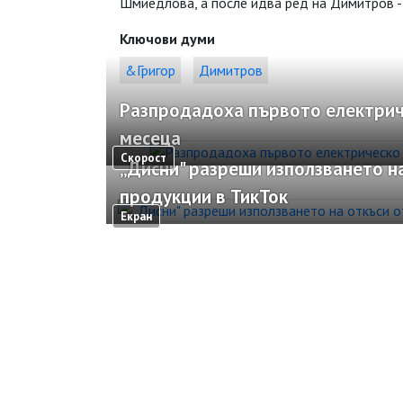
Шмиедлова, а после идва ред на Димитров -
Ключови думи
&Григор
Димитров
Разпродадоха първото електричес
месеца
Скорост
„Дисни" разреши използването на
продукции в ТикТок
Екран