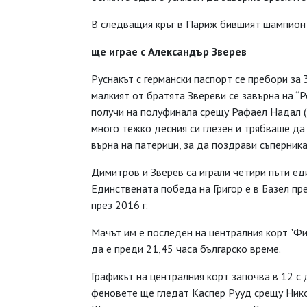
В следващия кръг в Париж бившият шампион
ще играе с Александър Зверев
Руснакът с германски паспорт се пребори за 3:
малкият от братята Звереви се завърна на “Р
получи на полуфинала срещу Рафаел Надал (
много тежко десния си глезен и трябваше да
върна на патерици, за да поздрави съперника
Димитров и Зверев са играли четири пъти еди
Единствената победа на Григор е в Базел пре
през 2016 г.
Мачът им е последен на централния корт "Фи
да е преди 21,45 часа българско време.
Графикът на централния корт започва в 12 с
феновете ще гледат Каспер Рууд срещу Нико