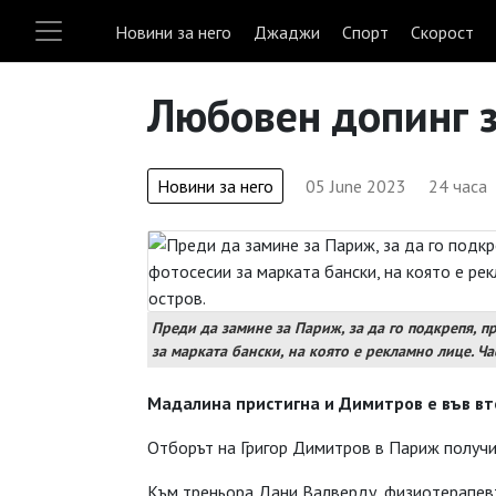
Новини за него
Джаджи
Спорт
Скорост
Любовен допинг з
Новини за него
05 June 2023
24 часа
Преди да замине за Париж, за да го подкрепя, 
за марката бански, на която е рекламно лице. Ча
Мадалина пристигна и Димитров е във вт
Отборът на Григор Димитров в Париж получи
Към треньора Дани Валверду, физиотерапевт