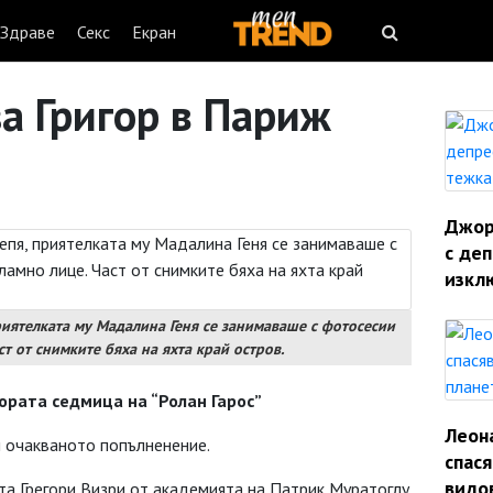
Здраве
Секс
Екран
а Григор в Париж
Джорд
с деп
изкл
приятелката му Мадалина Геня се занимаваше с фотосесии
ст от снимките бяха на яхта край остров.
ората седмица на “Ролан Гарос”
Леон
 очакваното попълненение.
спас
видо
а Грегори Визри от академията на Патрик Муратоглу