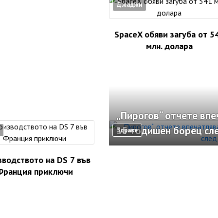
Джаджи
SpaceX обяви загуба от 5
млн. долара
„Пирогов“ отчете вп
15-годишен борец сл
Здраве
водството на DS 7 във
Франция приключи