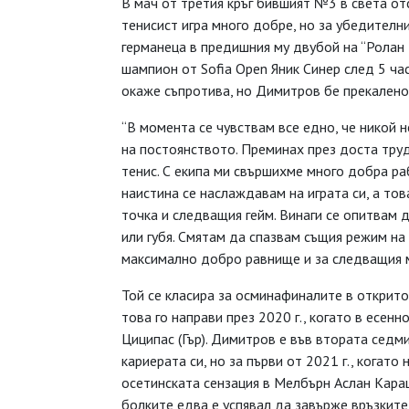
В мач от третия кръг бившият №3 в света отс
тенисист игра много добре, но за убедителн
германеца в предишния му двубой на “Ролан 
шампион от Sofia Open Яник Синер след 5 час
окаже съпротива, но Димитров бе прекалено 
“В момента се чувствам все едно, че никой 
на постоянството. Преминах през доста труд
тенис. С екипа ми свършихме много добра р
наистина се наслаждавам на играта си, а то
точка и следващия гейм. Винаги се опитвам
или губя. Смятам да спазвам същия режим на
максимално добро равнище и за следващия 
Той се класира за осминафиналите в открито
това го направи през 2020 г., когато в есен
Циципас (Гър). Димитров е във втората седми
кариерата си, но за първи от 2021 г., когато 
осетинската сензация в Мелбърн Аслан Караце
болките едва е успявал да завърже връзките