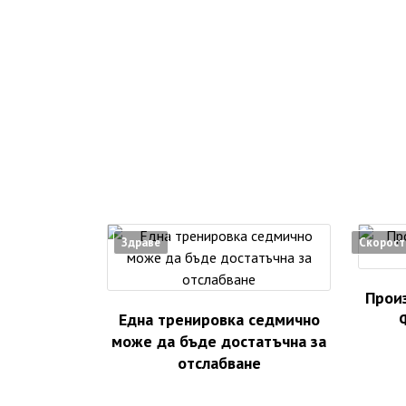
Здраве
Скорост
Произ
Една тренировка седмично
може да бъде достатъчна за
отслабване