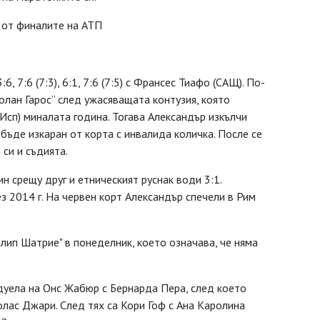
 от финалите на АТП
6, 7:6 (7:3), 6:1, 7:6 (7:5) с Франсес Тиафо (САЩ). По-
олан Гарос” след ужасяващата контузия, която
Исп) миналата година. Тогава Александър изкълчи
 бъде изкаран от корта с инвалида количка. После се
 си и съдията.
н срещу друг и етническият руснак води 3:1.
з 2014 г. На червен корт Александър спечели в Рим
лип Шатрие" в понеделник, което означава, че няма
 дуела на Онс Жабюр с Бернарда Пера, след което
лас Джари. След тях са Кори Гоф с Ана Каролина