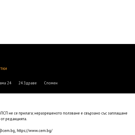
итки
ама 24
24 Здраве
Спомен
АвПСП не се прилага; неразрешеното ползване е свързано със заплащане
 от редакцията.
,
e@cem.bg
https://www.cem.bg/