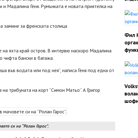
 и Мадалина Геня. Румънката е новата приятелка на
да замине за френската столица
Фил 
орган
функ
бе на яхта край остров. В интервю наскоро Мадалина
ко чифта бански в багажа.
ша във водата или под нея”, написа Геня под една от
Volk
 на трибуната на корт “Симон Матьо”. А Григор
волан
шофи
вете си на “Ролан Гарос”.