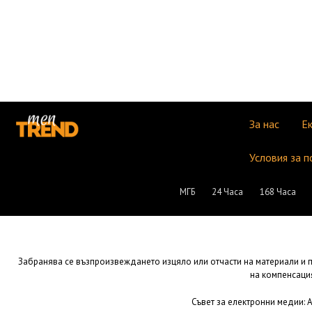
За нас
Е
Условия за п
МГБ
24 Часа
168 Часа
Забранява се възпроизвеждането изцяло или отчасти на материали и пу
на компенсация
Съвет за електронни медии: Ад